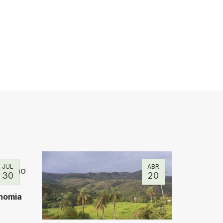
JUL
ABR
30
20
onomia