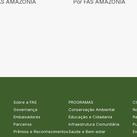
AS AMAZÔNIA
Por
FAS AMAZÔNIA
Sobre a FAS
PROGRAMAS
C
Governança
Conservação Ambiental
No
Embaixadores
Educação e Cidadania
R
Parceiros
Infraestrutura Comunitária
Pu
Prêmios e Reconhecimentos
Saúde e Bem-estar
Ev