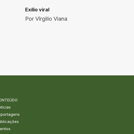
Exílio viral
Por
Vírgilio Viana
ONTEÚDO
tícias
eportagens
blicações
entos