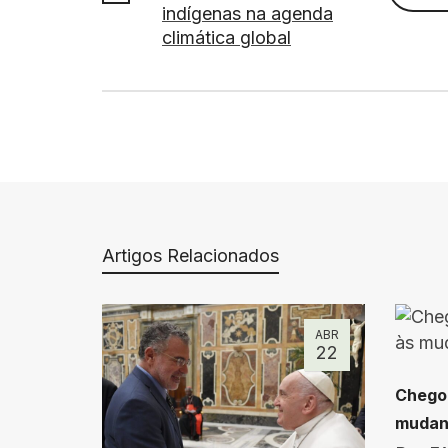
indígenas na agenda
climática global
Artigos Relacionados
ABR
22
Chegou
mudanç