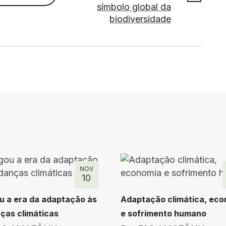
símbolo global da
biodiversidade
NOV
10
 a era da adaptação às
Adaptação climática, ec
as climáticas
e sofrimento humano