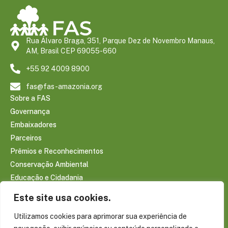
Rua Álvaro Braga, 351, Parque Dez de Novembro Manaus,
AM, Brasil CEP 69055-660
+55 92 4009 8900
fas@fas-amazonia.org
Sobre a FAS
Governança
Embaixadores
Parceiros
Prêmios e Reconhecimentos
Conservação Ambiental
Educação e Cidadania
Infraestrutura Comunitária
Este site usa cookies.
Saúde e Bem-estar
Utilizamos cookies para aprimorar sua experiência de
Sociobioeconomia Amazônica