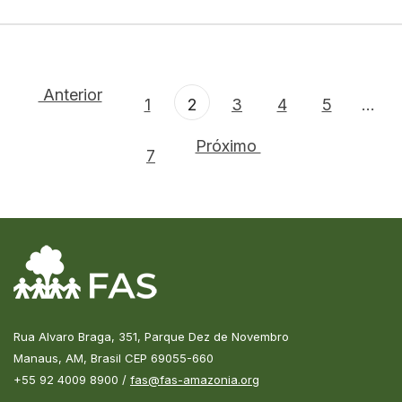
Anterior
1
2
3
4
5
...
Próximo
7
Rua Alvaro Braga, 351, Parque Dez de Novembro
Manaus, AM, Brasil CEP 69055-660
+55 92 4009 8900 /
fas@fas-amazonia.org