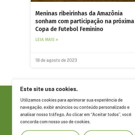
Meninas ribeirinhas da Amazônia
sonham com participação na próxima
Copa de Futebol Feminino
LEIA MAIS »
18 de agosto de 2023
Este site usa cookies.
Utilizamos cookies para aprimorar sua experiência de
Sobre a FAS
navegação, exibir anúncios ou conteúdo personalizado e
Governança
analisar nosso tráfego. Ao clicar em “Aceitar todos”, você
Rua Álvaro Braga, 351, Parque Dez de
concorda com nosso uso de cookies.
Embaixadore
Novembro Manaus, AM, Brasil CEP
Parceiros
69055-660