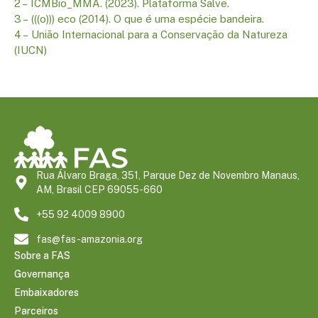
2 –
I
CMBio
_MMA
. (2023). Plataforma Salve.
3 –
(((o))) eco (2014). O que é uma espécie bandeira.
4 –
União Internacional para a Conservação da Natureza
(IUCN)
Rua Álvaro Braga, 351, Parque Dez de Novembro Manaus,
AM, Brasil CEP 69055-660
+55 92 4009 8900
fas@fas-amazonia.org
Sobre a FAS
Governança
Embaixadores
Parceiros