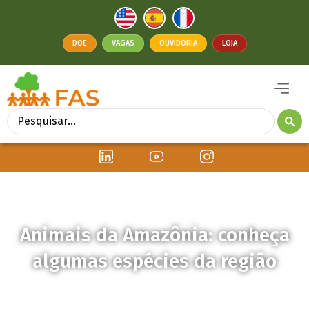
DOE
VAGAS
OUVIDORIA
LOJA
Animais da Amazônia: conheça
algumas espécies da região