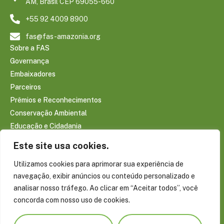
AM, Brasil CEP 69055-660
+55 92 4009 8900
fas@fas-amazonia.org
Sobre a FAS
Governança
Embaixadores
Parceiros
Prêmios e Reconhecimentos
Conservação Ambiental
Educação e Cidadania
Infraestrutura Comunitária
Este site usa cookies.
Saúde e Bem-estar
Utilizamos cookies para aprimorar sua experiência de
Sociobioeconomia Amazônica
navegação, exibir anúncios ou conteúdo personalizado e
CONTEÚDOS
analisar nosso tráfego. Ao clicar em “Aceitar todos”, você
Notícias
concorda com nosso uso de cookies.
Reportagens
Publicações