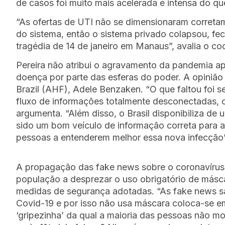
de casos foi muito mais acelerada e intensa do qu
“As ofertas de UTI não se dimensionaram correta
do sistema, então o sistema privado colapsou, f
tragédia de 14 de janeiro em Manaus”, avalia o co
Pereira não atribui o agravamento da pandemia a
doença por parte das esferas do poder. A opinião
Brazil (AHF), Adele Benzaken. “O que faltou foi 
fluxo de informações totalmente desconectadas, c
argumenta. “Além disso, o Brasil disponibiliza d
sido um bom veículo de informação correta para a 
pessoas a entenderem melhor essa nova infecção”
A propagação das fake news sobre o coronavírus 
população a desprezar o uso obrigatório de máscar
medidas de segurança adotadas. “As fake news são
Covid-19 e por isso não usa máscara coloca-se em 
‘gripezinha’ da qual a maioria das pessoas não m