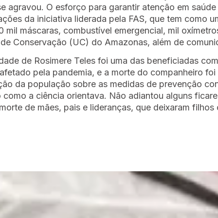
e se agravou. O esforço para garantir atenção em saúde
ções da iniciativa liderada pela FAS, que tem como u
mil máscaras, combustível emergencial, mil oxímetros
es de Conservação (UC) do Amazonas, além de comunid
dade de Rosimere Teles foi uma das beneficiadas com 
e afetado pela pandemia, e a morte do companheiro foi
zação da população sobre as medidas de prevenção con
o como a ciência orientava. Não adiantou alguns fica
orte de mães, pais e lideranças, que deixaram filhos 