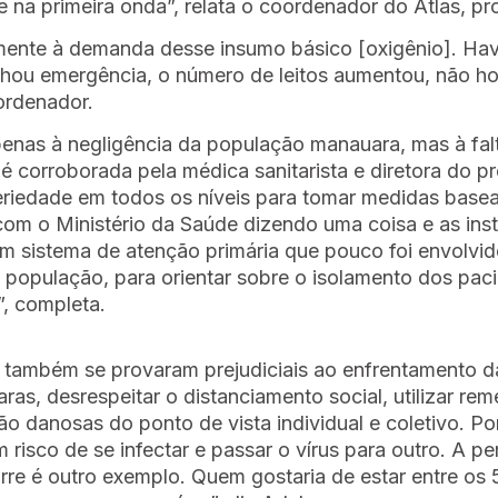
e na primeira onda”, relata o coordenador do Atlas, pr
mente à demanda desse insumo básico [oxigênio]. Hav
echou emergência, o número de leitos aumentou, não h
ordenador.
penas à negligência da população manauara, mas à fal
 é corroborada pela médica sanitarista e diretora do 
seriedade em todos os níveis para tomar medidas bas
om o Ministério da Saúde dizendo uma coisa e as insti
e um sistema de atenção primária que pouco foi envolv
população, para orientar sobre o isolamento dos pacien
, completa.
também se provaram prejudiciais ao enfrentamento da
as, desrespeitar o distanciamento social, utilizar rem
 danosas do ponto de vista individual e coletivo. Po
risco de se infectar e passar o vírus para outro. A p
orre é outro exemplo. Quem gostaria de estar entre 