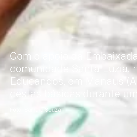
Com o apoio da Embaixada
comunidade Santa Luzia, no
Educandos, em Manaus (A
cestas básicas durante um
Foto: Samara Souza