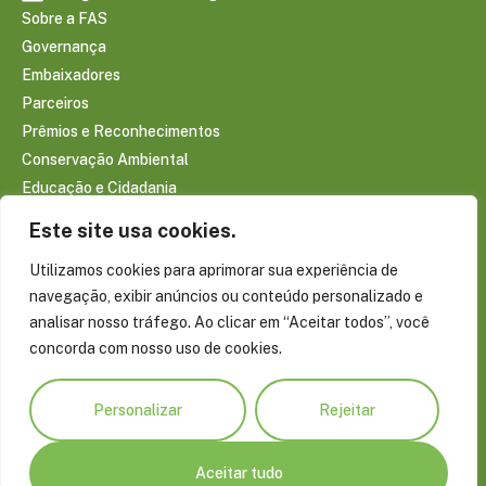
Sobre a FAS
Governança
Embaixadores
Parceiros
Prêmios e Reconhecimentos
Conservação Ambiental
Educação e Cidadania
Infraestrutura Comunitária
Este site usa cookies.
Saúde e Bem-estar
Utilizamos cookies para aprimorar sua experiência de
Sociobioeconomia Amazônica
navegação, exibir anúncios ou conteúdo personalizado e
CONTEÚDOS
analisar nosso tráfego. Ao clicar em “Aceitar todos”, você
Notícias
concorda com nosso uso de cookies.
Reportagens
Publicações
Personalizar
Rejeitar
Conecte-se com a Amazônia
Blog do Virgílio Viana
Projetos Especiais
Aceitar tudo