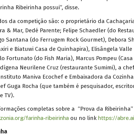
arinha Ribeirinha possui”, disse.
dos da competição são: o proprietário da Cachaçari
ra & Mar, Dedé Parente; Felipe Schaedler (do Resta
ago Santana (do Ferrugem Rock Gourmet), Debora Sh
xiri e Biatuwi Casa de Quinhapira), Elisângela Vall
lo Fortunato (do Fish Maria), Marcus Pompeu (Cas
ndígena Neurilene Cruz (restaurante Sumimi), a che
Instituto Maniva Ecochef e Embaixadora da Cozinha 
hef Guga Rocha (que também é pesquisador, escrito
e TV).
nformações completas sobre a “Prova da Ribeirinha” 
zonia.org/farinha-ribeirinha
ou no link
https://abre.
nha