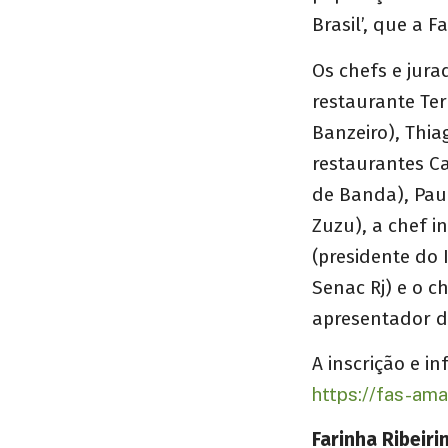
Brasil’, que a F
Os chefs e jura
restaurante Ter
Banzeiro), Thi
restaurantes Ca
de Banda), Pau
Zuzu), a chef i
(presidente do 
Senac Rj) e o c
apresentador d
A inscrição e i
https://fas-ama
Farinha Ribeiri