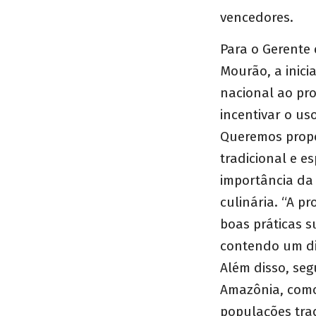
vencedores.
Para o Gerente
Mourão, a inic
nacional ao pr
incentivar o us
Queremos propo
tradicional e e
importância da 
culinária. “A p
boas práticas s
contendo um di
Além disso, seg
Amazônia, como 
populações trad