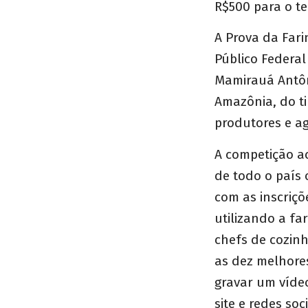
R$500 para o te
A Prova da Fari
Público Federal
Mamirauá Antôn
Amazônia, do t
produtores e a
A competição ac
de todo o país 
com as inscriçõ
utilizando a fa
chefs de cozin
as dez melhores
gravar um víde
site e redes so