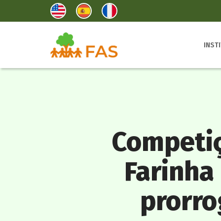
INST
Competiç
Farinha
prorro