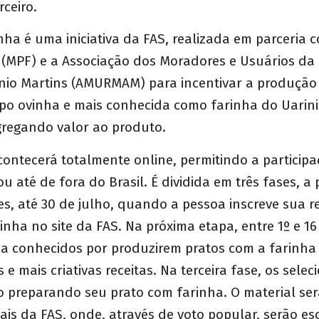
rceiro.
nha é uma iniciativa da FAS, realizada em parceria c
 (MPF) e a Associação dos Moradores e Usuários da
io Martins (AMURMAM) para incentivar a produção
ipo ovinha e mais conhecida como farinha do Uarin
gregando valor ao produto.
ontecerá totalmente online, permitindo a particip
ou até de fora do Brasil. É dividida em três fases, 
es, até 30 de julho, quando a pessoa inscreve sua r
rinha no site da FAS. Na próxima etapa, entre 1º e 1
ha conhecidos por produzirem pratos com a farinha 
 e mais criativas receitas. Na terceira fase, os sel
o preparando seu prato com farinha. O material se
ciais da FAS, onde, através de voto popular, serão es