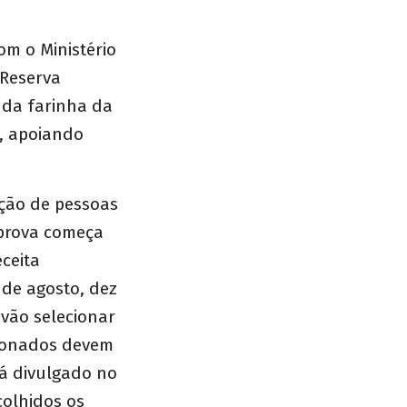
om o Ministério
 Reserva
 da farinha da
i, apoiando
ação de pessoas
a prova começa
eceita
6 de agosto, dez
vão selecionar
ecionados devem
rá divulgado no
colhidos os