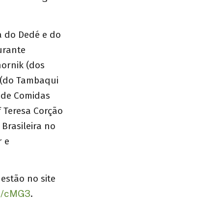
a do Dedé e do
urante
ornik (dos
e (do Tambaqui
a de Comidas
f Teresa Corção
Brasileira no
r e
estão no site
ai/cMG3
.