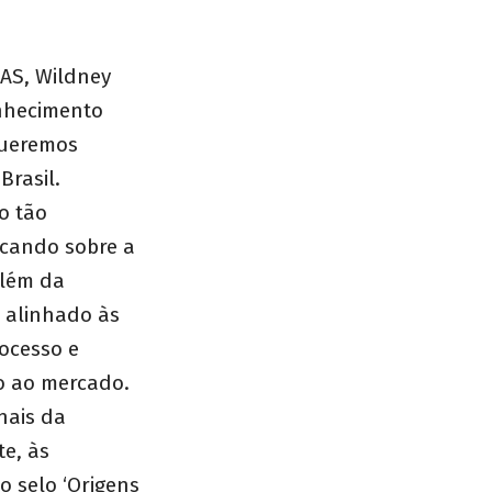
AS, Wildney
onhecimento
queremos
Brasil.
o tão
licando sobre a
além da
a alinhado às
rocesso e
o ao mercado.
nais da
te, às
o selo ‘Origens