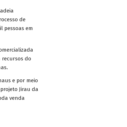
cadeia
processo de
il pessoas em
omercializada
m recursos do
as.
naus e por meio
projeto Jirau da
toda venda