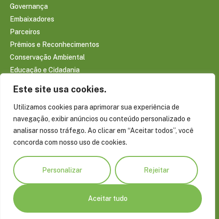
Governança
Embaixadores
Parceiros
Prêmios e Reconhecimentos
Conservação Ambiental
Educação e Cidadania
Infraestrutura Comunitária
Este site usa cookies.
Saúde e Bem-estar
Utilizamos cookies para aprimorar sua experiência de
Sociobioeconomia Amazônica
navegação, exibir anúncios ou conteúdo personalizado e
CONTEÚDOS
analisar nosso tráfego. Ao clicar em “Aceitar todos”, você
Notícias
concorda com nosso uso de cookies.
Reportagens
Publicações
Personalizar
Rejeitar
Conecte-se com a Amazônia
Blog do Virgílio Viana
Projetos Especiais
Aceitar tudo