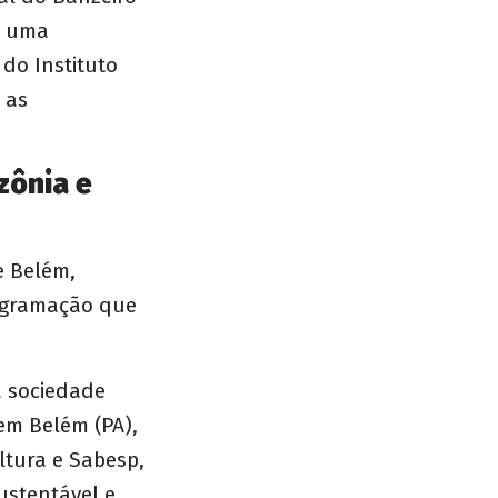
 é uma
 do Instituto
 as
zônia e
e Belém,
rogramação que
 a sociedade
 em Belém (PA),
ltura e Sabesp,
ustentável e