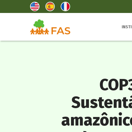
INST
COP
Sustent
amazônico