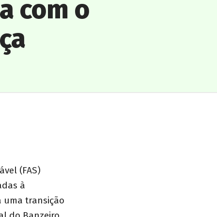
ia com o
nça
ável (FAS)
adas à
a uma transição
ial do Banzeiro