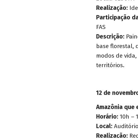
Realização:
Ide
Participação da
FAS
Descrição:
Pain
base florestal,
modos de vida, 
territórios.
12 de novembr
Amazônia que e
Horário:
10h – 
Local:
Auditóri
Realização:
Red