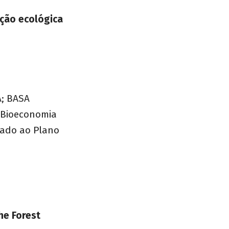
ção ecológica
A; BASA
 Bioeconomia
hado ao Plano
he Forest