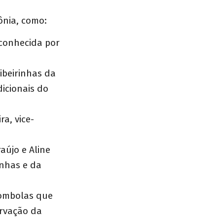
ônia, como:
econhecida por
ibeirinhas da
icionais do
a, vice-
aújo e Aline
inhas e da
lombolas que
rvação da