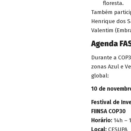
floresta.
Também partici
Henrique dos Sa
Valentim (Embra
Agenda FAS
Durante a COP30
zonas Azul e V
global:
10 de novembr
Festival de In
FIINSA COP30
Horário:
14h – 
Local:
CESUPA