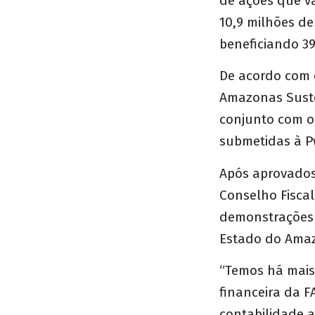
de ações que va
10,9 milhões d
beneficiando 39
De acordo com 
Amazonas Suste
conjunto com o 
submetidas à P
Após aprovados
Conselho Fisca
demonstrações 
Estado do Ama
“Temos há mais 
financeira da 
contabilidade a