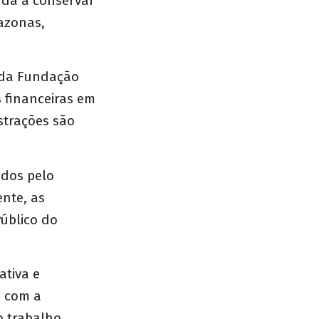
uda a conservar
azonas,
 da Fundação
 financeiras em
strações são
ados pelo
nte, as
úblico do
ativa e
e com a
o trabalho