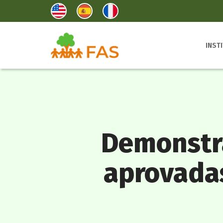
INST
Demonstra
aprovadas