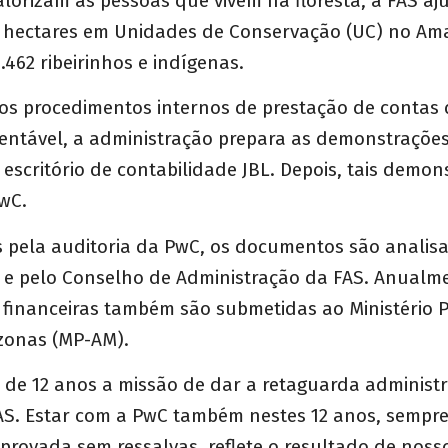
lorizam as pessoas que vivem na floresta, a FAS aj
e hectares em Unidades de Conservação (UC) no Am
.462 ribeirinhos e indígenas.
os procedimentos internos de prestação de contas
ntável, a administração prepara as demonstrações
escritório de contabilidade JBL. Depois, tais demon
wC.
 pela auditoria da PwC, os documentos são analis
l e pelo Conselho de Administração da FAS. Anualme
financeiras também são submetidas ao Ministério P
zonas (MP-AM).
de 12 anos a missão de dar a retaguarda administr
FAS. Estar com a PwC também nestes 12 anos, sempr
provada sem ressalvas, reflete o resultado de noss