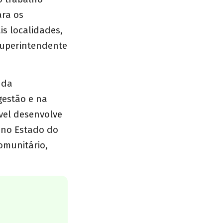
ara os
s localidades,
 superintendente
 da
gestão e na
vel desenvolve
 no Estado do
omunitário,