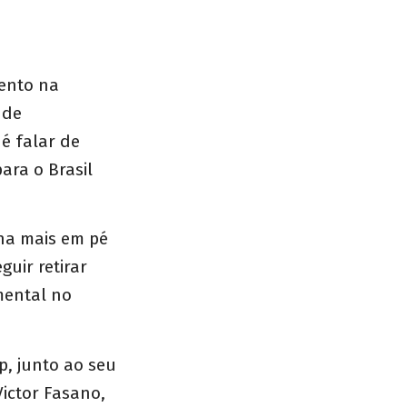
ento na
 de
é falar de
ara o Brasil
lha mais em pé
uir retirar
mental no
p, junto ao seu
Victor Fasano,