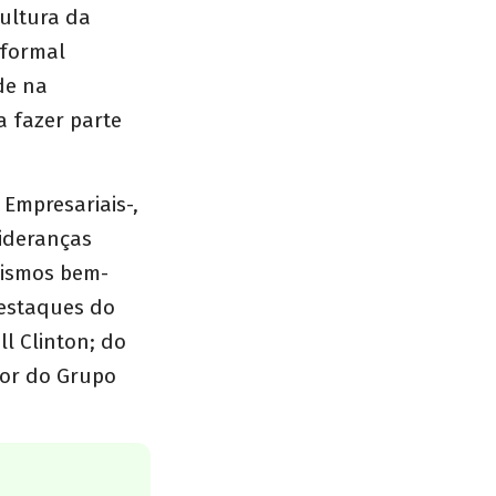
ultura da
 formal
de na
a fazer parte
Empresariais-,
ideranças
nismos bem-
destaques do
l Clinton; do
dor do Grupo