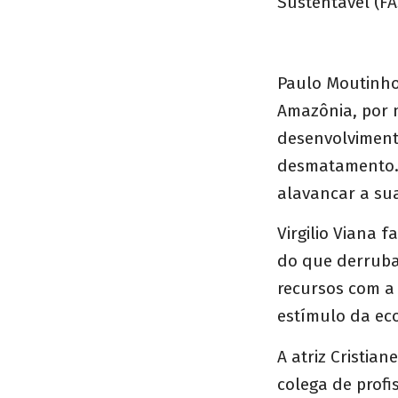
Sustentável (FAS
Paulo Moutinho
Amazônia, por 
desenvolvimento
desmatamento. 
alavancar a su
Virgilio Viana 
do que derruba
recursos com a
estímulo da ec
A atriz Cristia
colega de profi