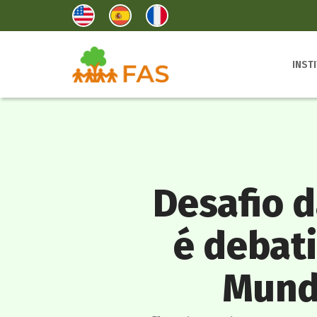
INST
Desafio d
é debat
Mundi