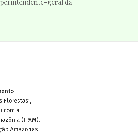
perintendente-geral da
mento
 Florestas”,
ou com a
mazônia (IPAM),
ação Amazonas