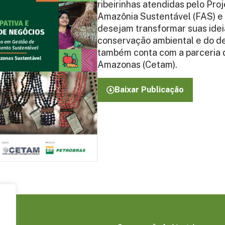
ribeirinhas atendidas pelo Pr
Amazônia Sustentável (FAS) e P
desejam transformar suas idei
conservação ambiental e do de
também conta com a parceria 
Amazonas (Cetam).
Baixar Publicação