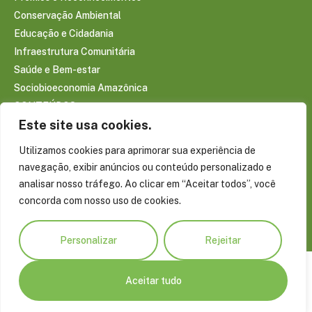
Conservação Ambiental
Educação e Cidadania
Infraestrutura Comunitária
Saúde e Bem-estar
Sociobioeconomia Amazônica
CONTEÚDOS
Este site usa cookies.
Notícias
Reportagens
Utilizamos cookies para aprimorar sua experiência de
Publicações
navegação, exibir anúncios ou conteúdo personalizado e
Conecte-se com a Amazônia
analisar nosso tráfego. Ao clicar em “Aceitar todos”, você
Blog do Virgílio Viana
concorda com nosso uso de cookies.
Projetos Especiais
Personalizar
Rejeitar
Aceitar tudo