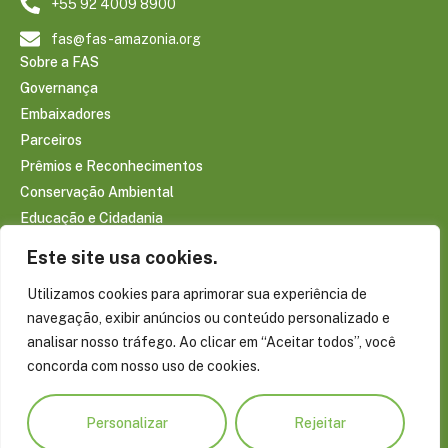
+55 92 4009 8900
fas@fas-amazonia.org
Sobre a FAS
Governança
Embaixadores
Parceiros
Prêmios e Reconhecimentos
Conservação Ambiental
Educação e Cidadania
Infraestrutura Comunitária
Este site usa cookies.
Saúde e Bem-estar
Utilizamos cookies para aprimorar sua experiência de
Sociobioeconomia Amazônica
navegação, exibir anúncios ou conteúdo personalizado e
CONTEÚDOS
analisar nosso tráfego. Ao clicar em “Aceitar todos”, você
Notícias
concorda com nosso uso de cookies.
Reportagens
Publicações
Personalizar
Rejeitar
Conecte-se com a Amazônia