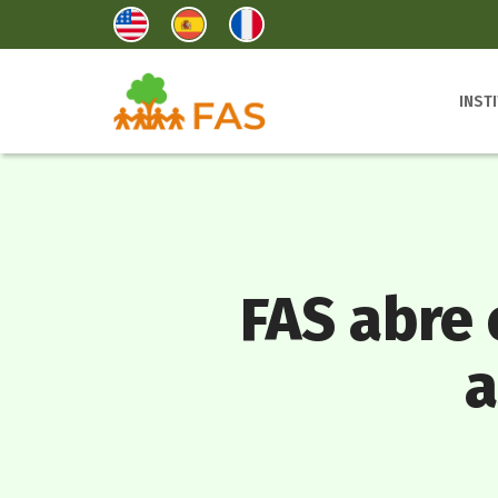
INST
FAS abre 
a