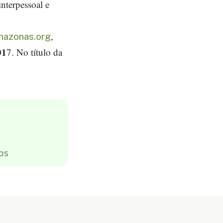
interpessoal e
,
mazonas.org
01
7. No título da
”
os