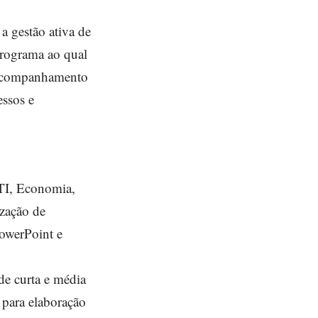
a gestão ativa de
programa ao qual
e acompanhamento
essos e
 TI, Economia,
ização de
owerPoint e
de curta e média
 para elaboração