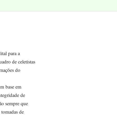
tal para a
adro de celetistas
rmações do
com base em
ntegridade de
tão sempre que
e tomadas de