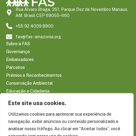
Rua Álvaro Braga, 351, Parque Dez de Novembro Manaus,
AM, Brasil CEP 69055-660
+55 92 4009 8900
fas@fas-amazonia.org
Sobre a FAS
Governança
Embaixadores
Parceiros
Prêmios e Reconhecimentos
Conservação Ambiental
Educação e Cidadania
Infraestrutura Comunitária
Este site usa cookies.
Saúde e Bem-estar
Utilizamos cookies para aprimorar sua experiência de
Sociobioeconomia Amazônica
navegação, exibir anúncios ou conteúdo personalizado e
CONTEÚDOS
analisar nosso tráfego. Ao clicar em “Aceitar todos”, você
Notícias