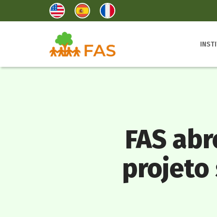
INST
FAS abr
projeto