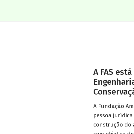
A FAS está
Engenharia
Conservaçã
A Fundação Ama
pessoa jurídica
construção do a
com objetivo de