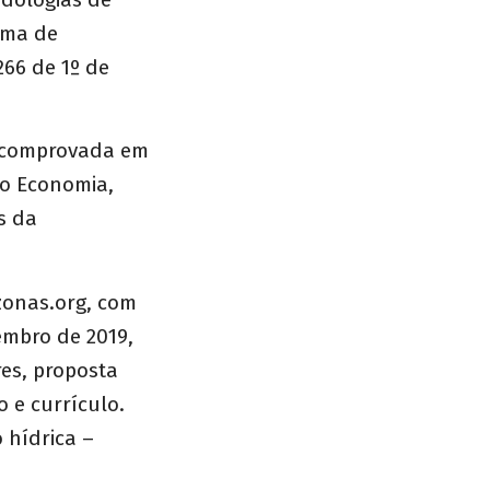
ama de
266 de 1º de
a comprovada em
mo Economia,
s da
onas.org
, com
tembro de 2019,
es, proposta
 e currículo.
 hídrica –