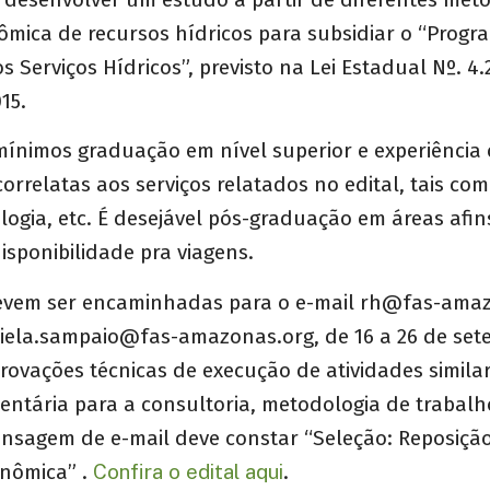
ômica de recursos hídricos para subsidiar o “Progr
 Serviços Hídricos”, previsto na Lei Estadual Nº. 4.
15.
 mínimos graduação em nível superior e experiênci
correlatas aos serviços relatados no edital, tais co
logia, etc. É desejável pós-graduação em áreas afin
isponibilidade pra viagens.
evem ser encaminhadas para o e-mail
rh@fas-amaz
iela.sampaio@fas-amazonas.org
, de 16 a 26 de se
ovações técnicas de execução de atividades similar
entária para a consultoria, metodologia de trabalho
nsagem de e-mail deve constar “Seleção: Reposição
onômica” .
Confira o edital aqui
.