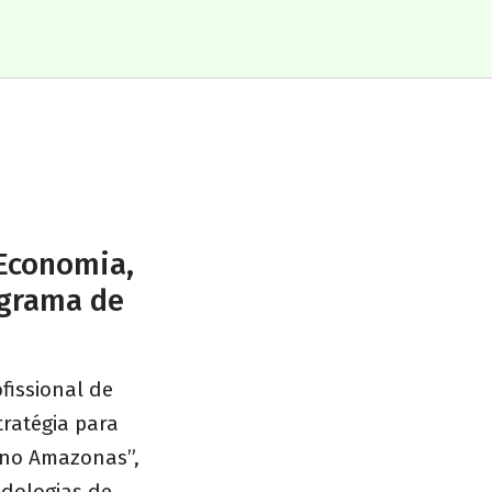
 Economia,
ograma de
fissional de
tratégia para
a no Amazonas”,
odologias de