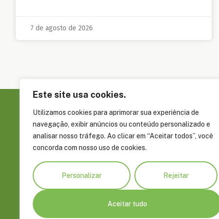
7 de agosto de 2026
Este site usa cookies.
Utilizamos cookies para aprimorar sua experiência de
Sobre a FAS
navegação, exibir anúncios ou conteúdo personalizado e
Governança
analisar nosso tráfego. Ao clicar em “Aceitar todos”, você
concorda com nosso uso de cookies.
Rua Álvaro Braga, 351, Parque Dez de
Embaixadore
Novembro Manaus, AM, Brasil CEP
Parceiros
69055-660
Personalizar
Rejeitar
Prêmios e R
+55 92 4009 8900
fas@fas-amazonia.org
Aceitar tudo