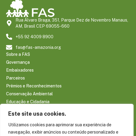
Rua Álvaro Braga, 351, Parque Dez de Novembro Manaus,
AM, Brasil CEP 69055-660
+55 92 4009 8900
fas@fas-amazonia.org
Sobre a FAS
Governança
Embaixadores
Parceiros
Prêmios e Reconhecimentos
Conservação Ambiental
Educação e Cidadania
Infraestrutura Comunitária
Este site usa cookies.
Saúde e Bem-estar
Utilizamos cookies para aprimorar sua experiência de
Sociobioeconomia Amazônica
navegação, exibir anúncios ou conteúdo personalizado e
CONTEÚDOS