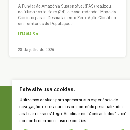
A Fundação Amazônia Sustentável (FAS) realizou,
na última sexta-feira (24), a mesa-redonda “Mapa do
Caminho para o Desmatamento Zero: Ação Climática
em Territórios de Populações
LEIA MAIS »
28 de julho de 2026
Este site usa cookies.
Utilizamos cookies para aprimorar sua experiência de
Sobre a FAS
navegação, exibir anúncios ou conteúdo personalizado e
Governança
analisar nosso tráfego. Ao clicar em “Aceitar todos”, você
concorda com nosso uso de cookies.
Rua Álvaro Braga, 351, Parque Dez de
Embaixadore
Novembro Manaus, AM, Brasil CEP