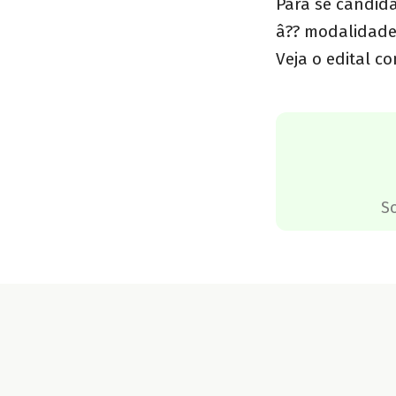
Para se candida
â?? modalidade 
Veja o edital c
S