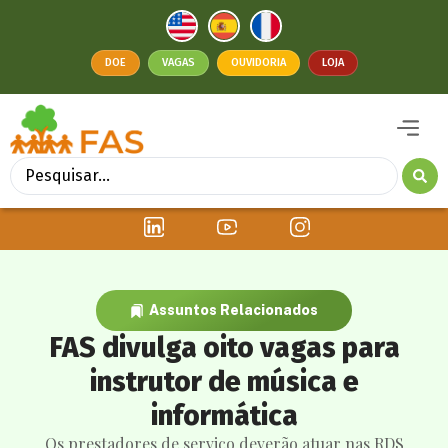
DOE
VAGAS
OUVIDORIA
LOJA
Assuntos Relacionados
FAS divulga oito vagas para
instrutor de música e
informática
Os prestadores de serviço deverão atuar nas RDS