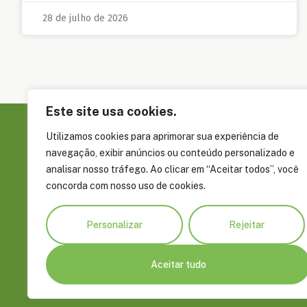
28 de julho de 2026
Este site usa cookies.
Utilizamos cookies para aprimorar sua experiência de
Sobre a FAS
navegação, exibir anúncios ou conteúdo personalizado e
Governança
analisar nosso tráfego. Ao clicar em “Aceitar todos”, você
concorda com nosso uso de cookies.
Rua Álvaro Braga, 351, Parque Dez de
Embaixadore
Novembro Manaus, AM, Brasil CEP
Parceiros
69055-660
Personalizar
Rejeitar
Prêmios e R
+55 92 4009 8900
fas@fas-amazonia.org
Aceitar tudo