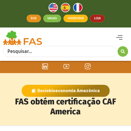
DOE
VAGAS
OUVIDORIA
LOJA
Sociobioeconomia Amazônica
FAS obtém certificação CAF
America