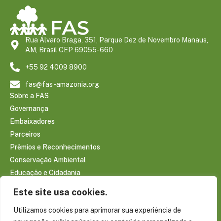
Rua Álvaro Braga, 351, Parque Dez de Novembro Manaus,
AM, Brasil CEP 69055-660
+55 92 4009 8900
fas@fas-amazonia.org
Sobre a FAS
Governança
Embaixadores
Parceiros
Prêmios e Reconhecimentos
Conservação Ambiental
Educação e Cidadania
Infraestrutura Comunitária
Este site usa cookies.
Saúde e Bem-estar
Utilizamos cookies para aprimorar sua experiência de
Sociobioeconomia Amazônica