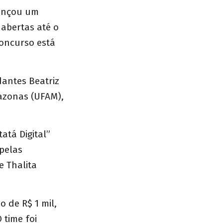
lançou um
 abertas até o
oncurso está
antes Beatriz
azonas (UFAM),
atá Digital”
pelas
e Thalita
o de R$ 1 mil,
 time foi