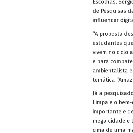
Escolhas, Sérgi
de Pesquisas da
influencer digit
“A proposta de
estudantes que
vivem no ciclo
e para combater
ambientalista 
temática
“Amazô
Já a pesquisado
Limpa e o bem-
importante e d
mega cidade e 
cima de uma ma