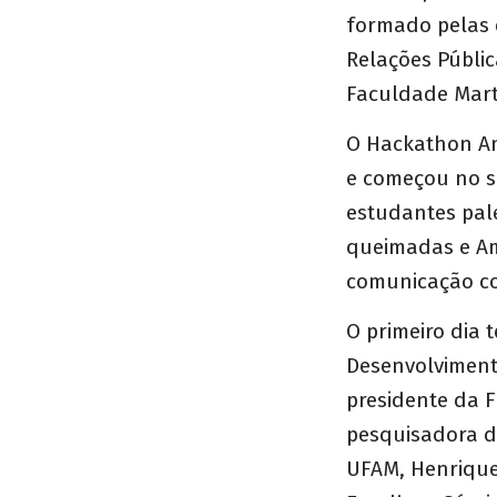
formado pelas 
Relações Públic
Faculdade Mart
O Hackathon Am
e começou no s
estudantes pale
queimadas e Am
comunicação co
O primeiro dia 
Desenvolvimento
presidente da 
pesquisadora d
UFAM, Henrique 