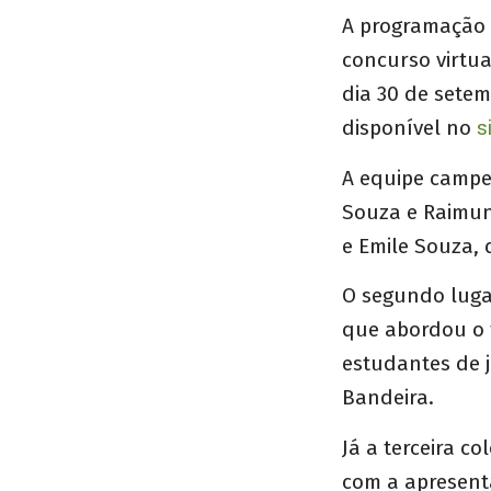
A programação 
concurso virtua
dia 30 de sete
disponível no
s
A equipe campe
Souza e Raimun
e Emile Souza, 
O segundo lugar
que abordou o 
estudantes de j
Bandeira.
Já a terceira c
com a apresenta