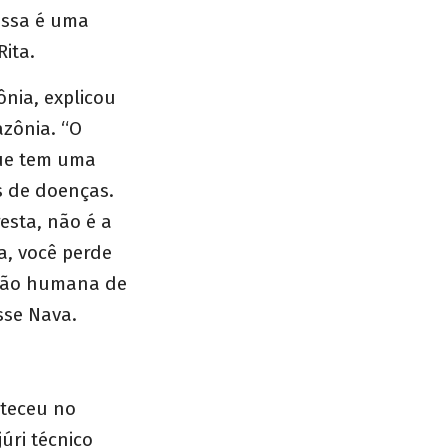
essa é uma
Rita.
nia, explicou
zônia. “O
que tem uma
s de doenças.
esta, não é a
a, você perde
ação humana de
sse Nava.
nteceu no
úri técnico