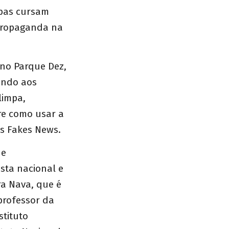
bas cursam
 Propaganda na
 no Parque Dez,
ando aos
limpa,
re como usar a
s Fakes News.
 e
ista nacional e
ra Nava, que é
professor da
stituto