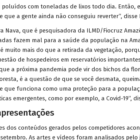
 poluídos com toneladas de lixos todo dia. Então, 
e que a gente ainda não conseguiu reverter”, disse 
ra Nava, que é pesquisadora da ILMD/Fiocruz Amazô
das fazem mal para a saúde da população na Ama
 muito mais do que a retirada da vegetação, por
uestão de hospedeiros em reservatórios importante
ue a próxima pandemia pode vir dos bichos da flor
oresta, é a questão de que se você desmata, queim
de que funciona como uma proteção para a popul
cas emergentes, como por exemplo, a Covid-19”, di
apresentações
es dos conteúdos gerados pelos competidores aco
setembro. As artes e vídeos foram analisados pelo j