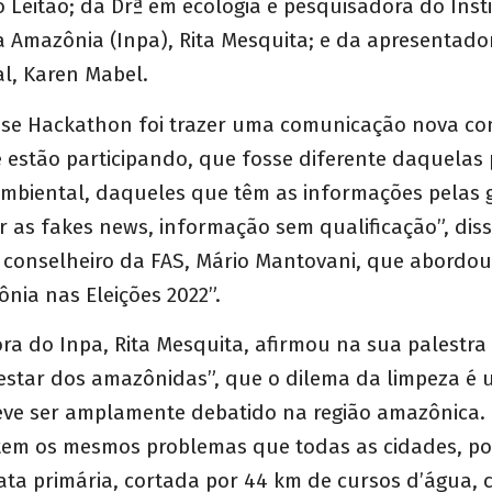
o Leitão; da Drª em ecologia e pesquisadora do Inst
 Amazônia (Inpa), Rita Mesquita; e da apresentado
al, Karen Mabel.
sse Hackathon foi trazer uma comunicação nova com
 estão participando, que fosse diferente daquelas 
 ambiental, daqueles que têm as informações pelas
 as fakes news, informação sem qualificação”, diss
e conselheiro da FAS, Mário Mantovani, que abordou
nia nas Eleições 2022”.
ra do Inpa, Rita Mesquita, afirmou na sua palestra
estar dos amazônidas”, que o dilema da limpeza é
eve ser amplamente debatido na região amazônica
tem os mesmos problemas que todas as cidades, p
ta primária, cortada por 44 km de cursos d’água, c