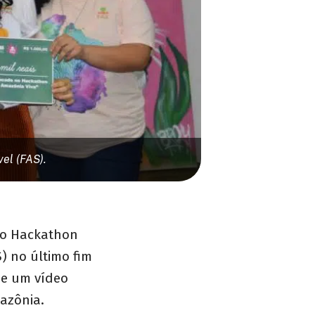
el (FAS).
no Hackathon
) no último fim
de um vídeo
mazônia.