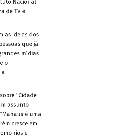
ituto Nacional
ra de TV e
 as ideias dos
pessoas que já
 grandes mídias
e o
 a
 sobre “Cidade
 um assunto
. “Manaus é uma
orém cresce em
omo rios e