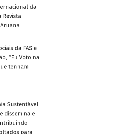
ternacional da
a Revista
, Aruana
ciais da FAS e
ão, “Eu Voto na
 que tenham
a Sustentável
ue dissemina e
ntribuindo
voltados para