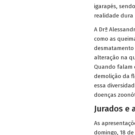
igarapés, sendo
realidade dura 
A Drª Alessand
como as queima
desmatamento é
alteração na q
Quando falam q
demolição da fl
essa diversida
doenças zoonóti
Jurados e 
As apresentaçõ
domingo, 18 de 