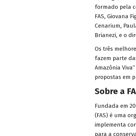
formado pela c
FAS, Giovana Fi
Cenarium, Paula
Brianezi, e o di
Os três melhore
fazem parte das
Amazônia Viva”
propostas em p
Sobre a F
Fundada em 20
(FAS) é uma org
implementa con
para a conserva