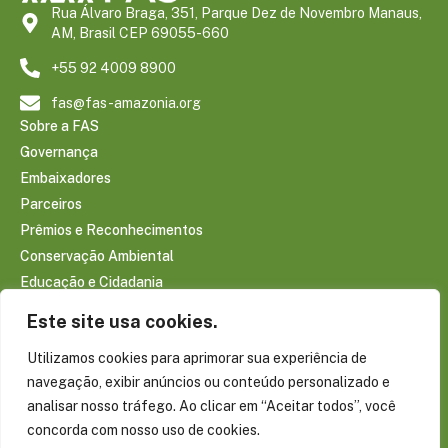
Rua Álvaro Braga, 351, Parque Dez de Novembro Manaus,
AM, Brasil CEP 69055-660
+55 92 4009 8900
fas@fas-amazonia.org
Sobre a FAS
Governança
Embaixadores
Parceiros
Prêmios e Reconhecimentos
Conservação Ambiental
Educação e Cidadania
Infraestrutura Comunitária
Este site usa cookies.
Saúde e Bem-estar
Utilizamos cookies para aprimorar sua experiência de
Sociobioeconomia Amazônica
navegação, exibir anúncios ou conteúdo personalizado e
CONTEÚDOS
analisar nosso tráfego. Ao clicar em “Aceitar todos”, você
Notícias
concorda com nosso uso de cookies.
Reportagens