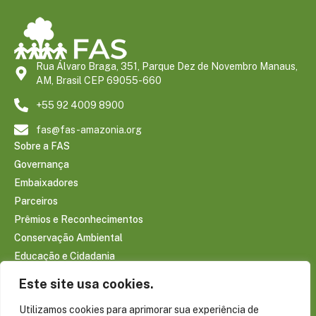
Rua Álvaro Braga, 351, Parque Dez de Novembro Manaus,
AM, Brasil CEP 69055-660
+55 92 4009 8900
fas@fas-amazonia.org
Sobre a FAS
Governança
Embaixadores
Parceiros
Prêmios e Reconhecimentos
Conservação Ambiental
Educação e Cidadania
Infraestrutura Comunitária
Este site usa cookies.
Saúde e Bem-estar
Utilizamos cookies para aprimorar sua experiência de
Sociobioeconomia Amazônica