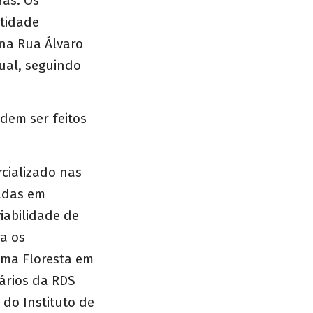
ras. Os
ntidade
 na Rua Álvaro
dual, seguindo
dem ser feitos
rcializado nas
ladas em
iabilidade de
ra os
ama Floresta em
ários da RDS
do Instituto de