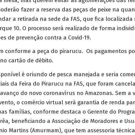
a mesa, mas querem evitar as aglomerações das fei
oderão fazer a reserva das peças de peixe na qua
dar a retirada na sede da FAS, que fica localizada
arque 10. O processo será realizado de forma indivi
es de prevenção contra a Covid-19.
am conforme a peça do pirarucu. Os pagamentos po
no cartão de débito.
sponível é oriundo de pesca manejada e seria come
iais da Feira do Pirarucu na FAS, que foram cance
 avanço do novo coronavírus no Amazonas. Sem a v
vento, o comércio virtual será garantia de renda pa
uas famílias, conforme destaca o Gerente do Progr
rrêa, beneficiando a Associação de Moradores e Usu
io Martins (Amurmam), que tem assessoria técnica 