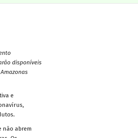
ento
arão disponíveis
ão Amazonas
tiva e
onavírus,
dutos.
ue não abrem