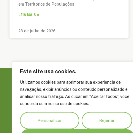
em Territórios de Populações
LEIA MAIS »
28 de julho de 2026
Este site usa cookies.
Utilizamos cookies para aprimorar sua experiência de
Sobre a FAS
navegação, exibir anúncios ou conteúdo personalizado e
Governança
analisar nosso tráfego. Ao clicar em “Aceitar todos”, você
concorda com nosso uso de cookies.
Rua Álvaro Braga, 351, Parque Dez de
Embaixadore
Novembro Manaus, AM, Brasil CEP
Parceiros
69055-660
Personalizar
Rejeitar
Prêmios e R
+55 92 4009 8900