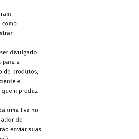
foram
as como
strar
 ser divulgado
s para a
o de produtos,
ciente e
e quem produz
ada uma live no
enador do
rão enviar suas
erá