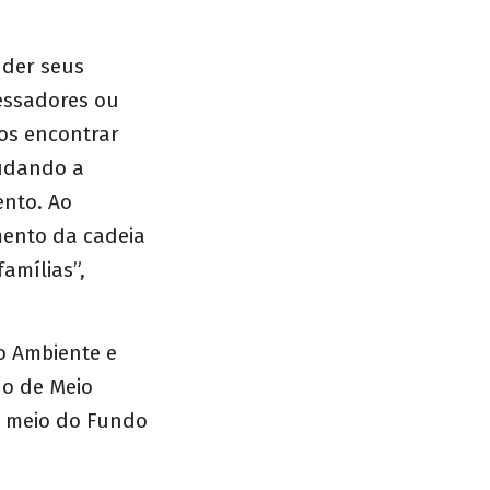
nder seus
vessadores ou
mos encontrar
judando a
ento. Ao
mento da cadeia
amílias”,
io Ambiente e
do de Meio
r meio do Fundo