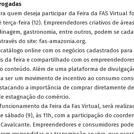
rrogadas
ara quem deseja participar da Feira da FAS Virtual 
 terça-feira (12). Empreendedores criativos de áre
dinagem, gastronomia, entre outros, podem se cada
través do site: fas-amazonia.org.
 catálogo online com os negócios cadastrados para
ais da feira e compartilhado com os empreendedore
o conteúdo. Além de uma plataforma de divulgaçã
sca ser um movimento de incentivo ao consumo cons
estacando a importância de comprar diretamente d
de estagnação do comércio.
 funcionamento da Feira da Fas Virtual, será realiz
e sábado (9), às 11h, com a participação do coord
el Cavalcante. Empreendedores e consumidores pode
erem respondidas na transmissão ao vivo, que ocorr