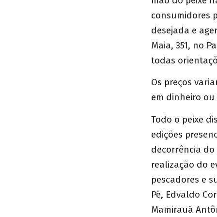
mão do peixe n
consumidores p
desejada e agen
Maia, 351, no P
todas orientaçõ
Os preços vari
em dinheiro ou 
Todo o peixe di
edições presenc
decorrência do
realização do e
pescadores e s
Pé, Edvaldo Co
Mamirauá Antôn