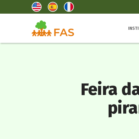
INST
Feira d
pir