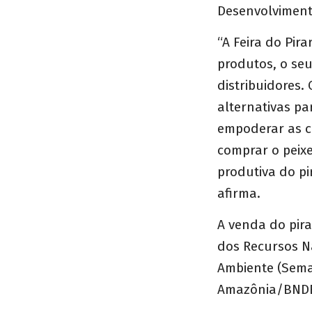
Desenvolviment
“A Feira do Pir
produtos, o seu
distribuidores.
alternativas pa
empoderar as c
comprar o peixe
produtiva do pi
afirma.
A venda do pira
dos Recursos Na
Ambiente (Sema
Amazônia/BND