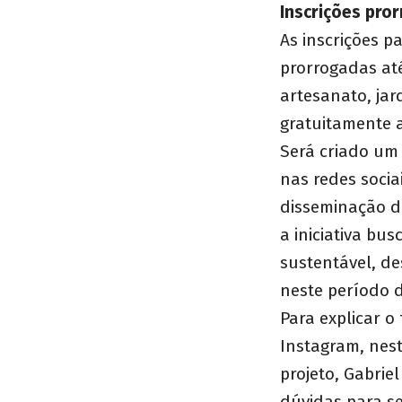
Inscrições pro
As inscrições p
prorrogadas até
artesanato, jar
gratuitamente a
Será criado um
nas redes soci
disseminação d
a iniciativa bu
sustentável, d
neste período 
Para explicar o
Instagram, nest
projeto, Gabri
dúvidas para s