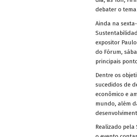
debater o tema 
Ainda na sexta-
Sustentabilida
expositor Paulo
do Fórum, sábad
principais pont
Dentre os obje
sucedidos de d
econômico e amb
mundo, além da
desenvolviment
Realizado pela 
o evento contar