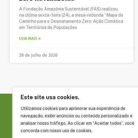
A Fundação Amazônia Sustentável (FAS) realizou,
na última sexta-feira (24), a mesa-redonda “Mapa do
Caminho para o Desmatamento Zero: Ação Climática
em Territórios de Populações
LEIA MAIS »
28 de julho de 2026
Este site usa cookies.
Utilizamos cookies para aprimorar sua experiência de
Sobre a FAS
navegação, exibir anúncios ou conteúdo personalizado e
Governança
analisar nosso tráfego. Ao clicar em “Aceitar todos”, você
concorda com nosso uso de cookies.
Rua Álvaro Braga, 351, Parque Dez de
Embaixadore
Novembro Manaus, AM, Brasil CEP