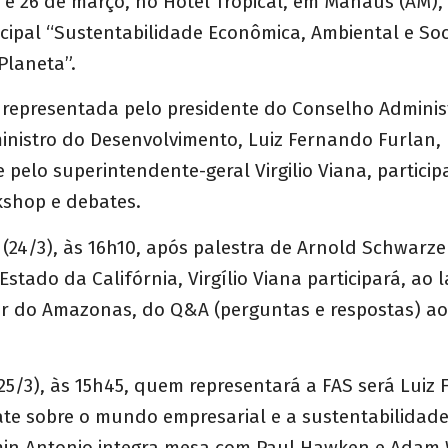
4 e 26 de março, no Hotel Tropical, em Manaus (AM),
cipal “Sustentabilidade Econômica, Ambiental e Soc
Planeta”.
á representada pelo presidente do Conselho Admini
inistro do Desenvolvimento, Luiz Fernando Furlan, 
e pelo superintendente-geral Virgilio Viana, partici
kshop e debates.
 (24/3), às 16h10, após palestra de Arnold Schwarze
stado da Califórnia, Virgílio Viana participará, ao
or do Amazonas, do Q&A (perguntas e respostas) a
(25/3), às 15h45, quem representará a FAS será Luiz
ate sobre o mundo empresarial e a sustentabilida
irmin Antonio integra mesa com Paul Hawken e Adam