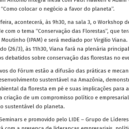
“Como colocar o negócio a favor do planeta”.
feira, acontecerá, às 9h30, na sala 3, o Workshop d
de com o tema “Conservação das Florestas”, que te
 Moutinho (IPAM) e será mediado por Virgilio Viana.
o (26/3), às 11h30, Viana fará na plenária principal
os debatidos sobre conservação das florestas no e
tivos do Fórum estão a difusão das práticas e meca
esenvolvimento sustentável na Amazônia, demonst
iental da floresta em pé e suas implicações para a
 criação de um compromisso político e empresaria
o sustentável do planeta.
Seminars e promovido pelo LIDE – Grupo de Líderes 
á com a presença de lideranças empresariais, políti