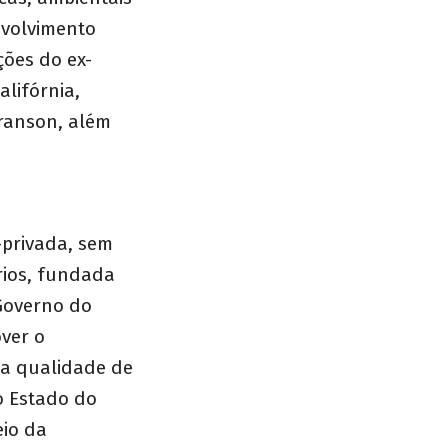
nvolvimento
ões do ex-
alifórnia,
ranson, além
-privada, sem
rios, fundada
 Governo do
ver o
da qualidade de
o Estado do
eio da