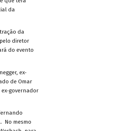
 e que terá
ial da
stração da
pelo diretor
pará do evento
negger, ex-
 lado de Omar
o ex-governador
 Fernando
de. No mesmo
 Werbach, para