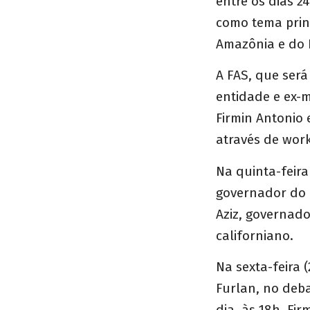
entre os dias 2
como tema prin
Amazônia e do 
A FAS, que ser
entidade e ex-m
Firmin Antonio 
através de wor
Na quinta-feira
governador do E
Aziz, governad
californiano.
Na sexta-feira 
Furlan, no deb
dia, às 18h, F