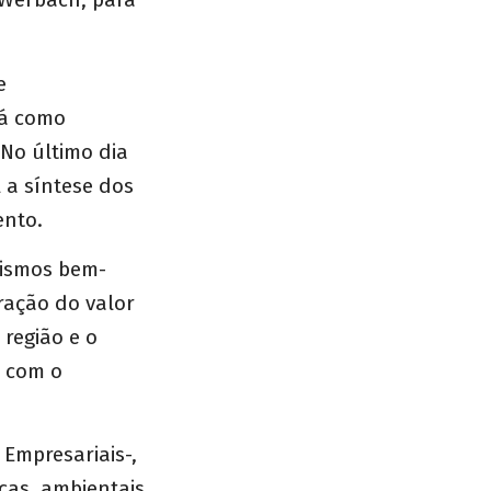
e
rá como
 No último dia
 a síntese dos
vento.
nismos bem-
ração do valor
 região e o
l com o
Empresariais-,
cas, ambientais