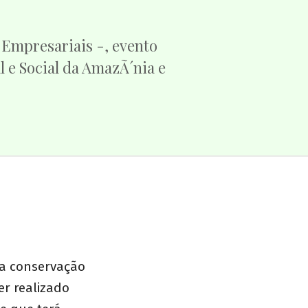
 Empresariais -, evento
 e Social da AmazÃ´nia e
da conservação
er realizado