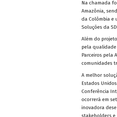
Na chamada for
Amazônia, send
da Colômbia e u
Soluções da SD
Além do projet
pela qualidade
Parceiros pela 
comunidades tra
A melhor soluç
Estados Unidos,
Conferência In
ocorrerá em se
inovadora dese
stakeholders e 