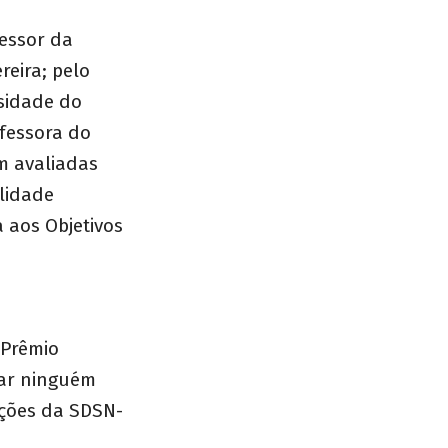
essor da
eira; pelo
rsidade do
ofessora do
m avaliadas
ilidade
a aos Objetivos
 Prêmio
xar ninguém
uções da SDSN-