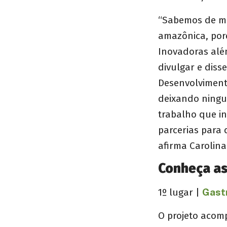
“Sabemos de me
amazônica, por
Inovadoras além
divulgar e dis
Desenvolviment
deixando ningu
trabalho que i
parcerias para
afirma Carolina
Conheça as
1º lugar |
Gast
O projeto acom