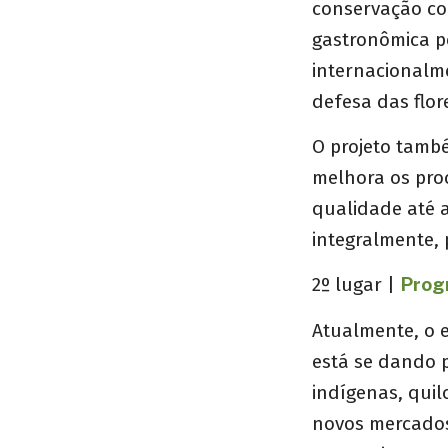
conservação co
gastronômica p
internacionalm
defesa das flo
O projeto tamb
melhora os pro
qualidade até 
integralmente, 
2º lugar |
Prog
Atualmente, o 
está se dando p
indígenas, quil
novos mercados