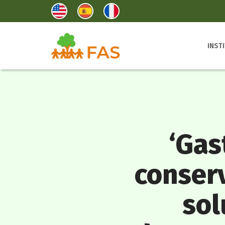
INST
‘Gas
conser
sol