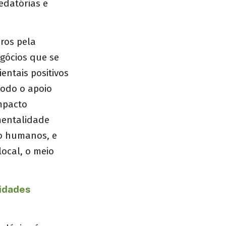
edatórias e
ros pela
egócios que se
entais positivos
todo o apoio
mpacto
 mentalidade
to humanos, e
ocal, o meio
nidades