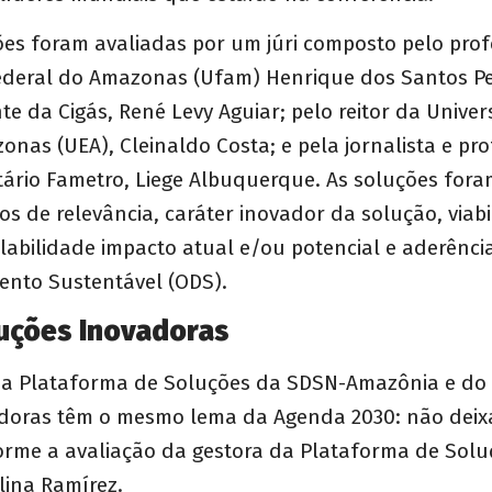
ões foram avaliadas por um júri composto pelo prof
ederal do Amazonas (Ufam) Henrique dos Santos Per
nte da Cigás, René Levy Aguiar; pelo reitor da Unive
nas (UEA), Cleinaldo Costa; e pela jornalista e pr
tário Fametro, Liege Albuquerque. As soluções fora
ios de relevância, caráter inovador da solução, viab
alabilidade impacto atual e/ou potencial e aderênci
ento Sustentável (ODS).
uções Inovadoras
da Plataforma de Soluções da SDSN-Amazônia e do
doras têm o mesmo lema da Agenda 2030: não dei
forme a avaliação da gestora da Plataforma de Sol
lina Ramírez.