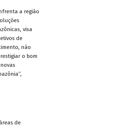
frenta a região
Soluções
zônicas, visa
etivos de
cimento, não
restigiar o bom
 novas
mazônia”,
áreas de