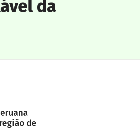
ável da
peruana
região de