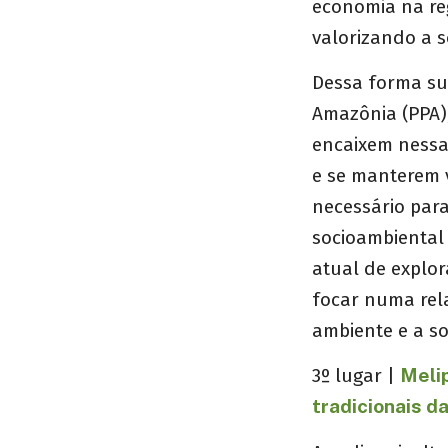
economia na reg
valorizando a s
Dessa forma su
Amazônia (PPA),
encaixem nessas
e se manterem v
necessário par
socioambiental 
atual de explor
focar numa rel
ambiente e a s
3º lugar |
Meli
tradicionais d