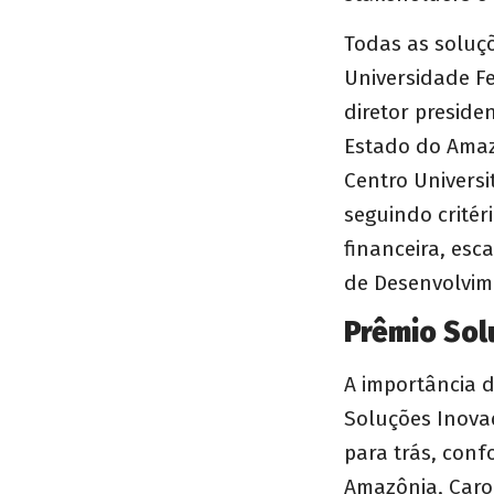
Todas as soluç
Universidade F
diretor preside
Estado do Amazo
Centro Universi
seguindo critér
financeira, esc
de Desenvolvim
Prêmio Sol
A importância 
Soluções Inova
para trás, con
Amazônia, Caro