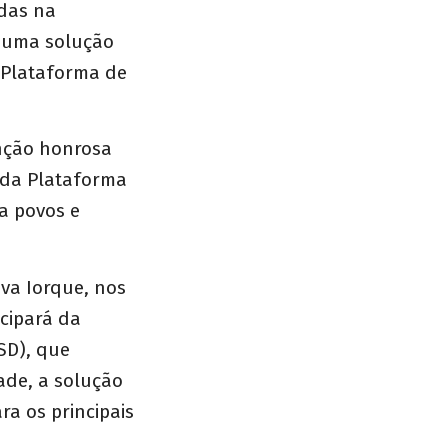
das na
, uma solução
a Plataforma de
enção honrosa
 da Plataforma
ra povos e
va Iorque, nos
icipará da
SD), que
ade, a solução
a os principais