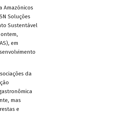
na Amazónicos
DSN Soluções
nto Sustentável
 ontem,
AS), em
esenvolvimento
ssociações da
ação
gastronômica
nte, mas
restas e