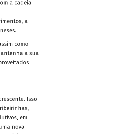
om a cadeia
rimentos, a
neses.
 assim como
 mantenha a sua
proveitados
rescente. Isso
ibeirinhas,
dutivos, em
 uma nova