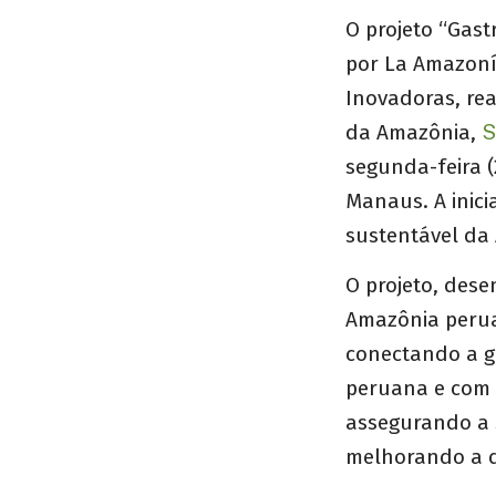
O projeto “Gas
por La Amazoní
Inovadoras, re
da Amazônia,
S
segunda-feira 
Manaus. A inici
sustentável da
O projeto, des
Amazônia perua
conectando a g
peruana e com 
assegurando a s
melhorando a q