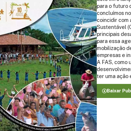
para o futuro
concluímos no
coincidir com
Sustentável (
principais des
para essa age
mobilização d
empresas e ins
A FAS, como u
desenvolvimen
ter uma ação 
Baixar Pub