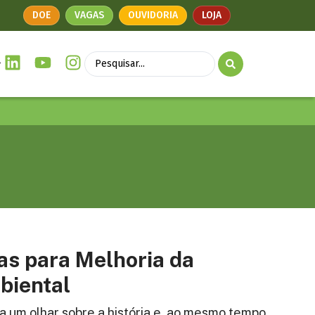
DOE
VAGAS
OUVIDORIA
LOJA
as para Melhoria da
biental
ça um olhar sobre a história e, ao mesmo tempo,