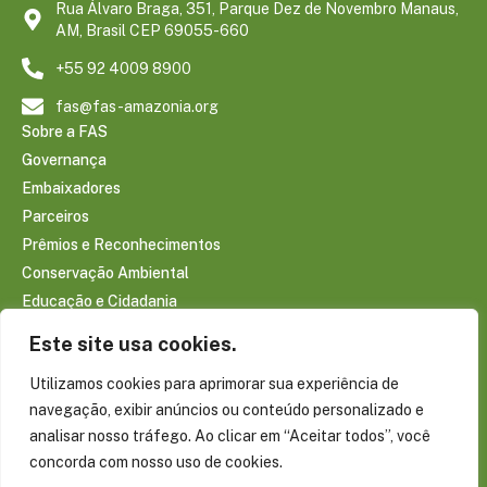
Rua Álvaro Braga, 351, Parque Dez de Novembro Manaus,
AM, Brasil CEP 69055-660
+55 92 4009 8900
fas@fas-amazonia.org
Sobre a FAS
Governança
Embaixadores
Parceiros
Prêmios e Reconhecimentos
Conservação Ambiental
Educação e Cidadania
Infraestrutura Comunitária
Este site usa cookies.
Saúde e Bem-estar
Utilizamos cookies para aprimorar sua experiência de
Sociobioeconomia Amazônica
navegação, exibir anúncios ou conteúdo personalizado e
CONTEÚDOS
analisar nosso tráfego. Ao clicar em “Aceitar todos”, você
Notícias
concorda com nosso uso de cookies.
Reportagens