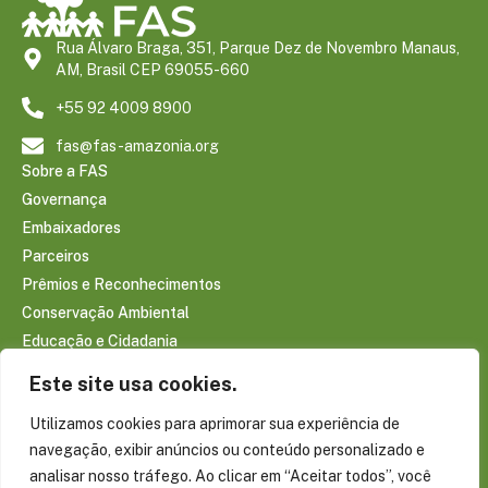
Rua Álvaro Braga, 351, Parque Dez de Novembro Manaus,
AM, Brasil CEP 69055-660
+55 92 4009 8900
fas@fas-amazonia.org
Sobre a FAS
Governança
Embaixadores
Parceiros
Prêmios e Reconhecimentos
Conservação Ambiental
Educação e Cidadania
Infraestrutura Comunitária
Este site usa cookies.
Saúde e Bem-estar
Utilizamos cookies para aprimorar sua experiência de
Sociobioeconomia Amazônica
navegação, exibir anúncios ou conteúdo personalizado e
CONTEÚDOS
analisar nosso tráfego. Ao clicar em “Aceitar todos”, você
Notícias