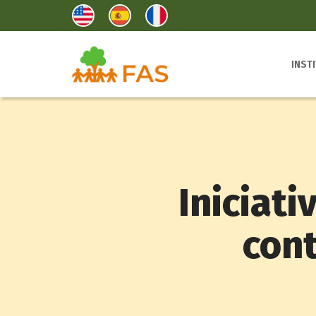
INST
Iniciat
cont