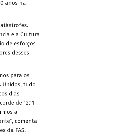
00 anos na
atástrofes.
cia e a Cultura
io de esforços
dores desses
mos para os
s Unidos, tudo
cos dias
orde de 12,11
armos a
ente”, comenta
es da FAS,