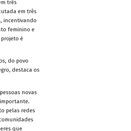
em três
cutada em três
, incentivando
to feminino e
 projeto é
os, do povo
gro, destaca os
 pessoas novas
 importante.
o pelas redes
s comunidades
heres que