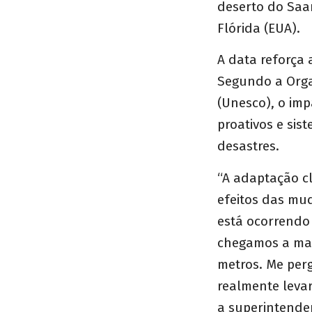
deserto do Saa
Flórida (EUA).
A data reforça 
Segundo a Orga
(Unesco), o imp
proativos e sis
desastres.
“A adaptação c
efeitos das mu
está ocorrendo
chegamos a mais
metros. Me per
realmente leva
a superintende