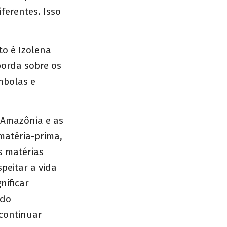
ferentes. Isso
o é Izolena
borda sobre os
mbolas e
 Amazônia e as
matéria-prima,
s matérias
peitar a vida
nificar
ndo
continuar