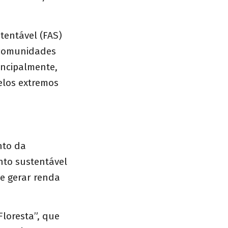
entável (FAS)
 comunidades
incipalmente,
elos extremos
nto da
nto sustentável
e gerar renda
Floresta”, que