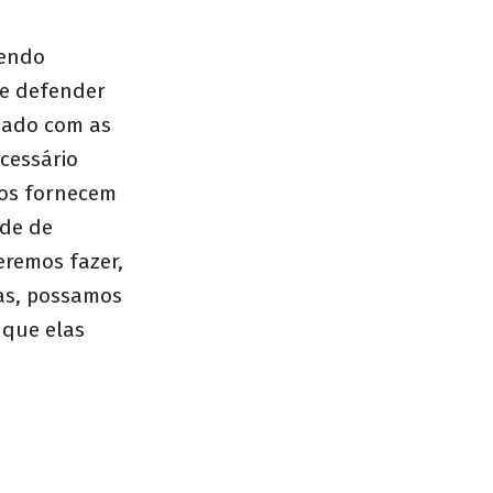
sendo
te defender
idado com as
ecessário
nos fornecem
ade de
remos fazer,
as, possamos
 que elas