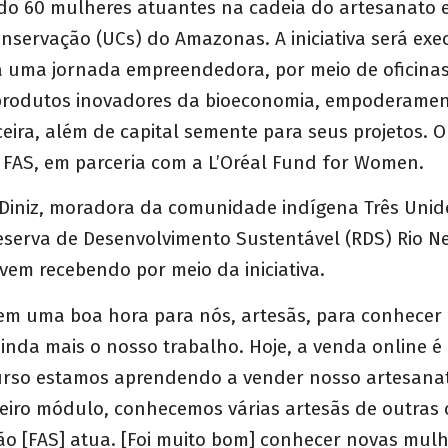
ndo 60 mulheres atuantes na cadeia do artesanato 
nservação (UCs) do Amazonas. A iniciativa será exe
rá uma jornada empreendedora, por meio de oficinas
produtos inovadores da bioeconomia, empoderamen
eira, além de capital semente para seus projetos. O
 FAS, em parceria com a L’Oréal Fund for Women.
d Diniz, moradora da comunidade indígena Três Unid
serva de Desenvolvimento Sustentável (RDS) Rio Ne
vem recebendo por meio da iniciativa.
o em uma boa hora para nós, artesãs, para conhecer
inda mais o nosso trabalho. Hoje, a venda online é
urso estamos aprendendo a vender nosso artesanat
imeiro módulo, conhecemos várias artesãs de outra
o [FAS] atua. [Foi muito bom] conhecer novas mul