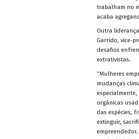
trabalham no m
acaba agregand
Outra lideranç
Garrido, vice-p
desafios enfren
extrativistas.
“Mulheres empr
mudanças climá
especialmente, 
orgânicas usada
das espécies, f
extinguir, sacr
empreendedor. 