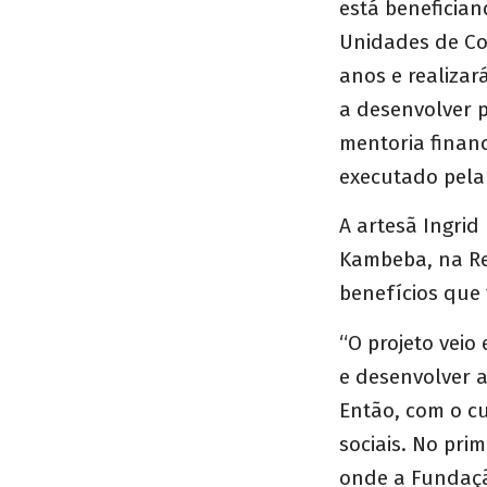
está beneficia
Unidades de Co
anos e realiza
a desenvolver 
mentoria financ
executado pela
A artesã Ingri
Kambeba, na Re
benefícios que 
“O projeto vei
e desenvolver a
Então, com o c
sociais. No pr
onde a Fundaçã