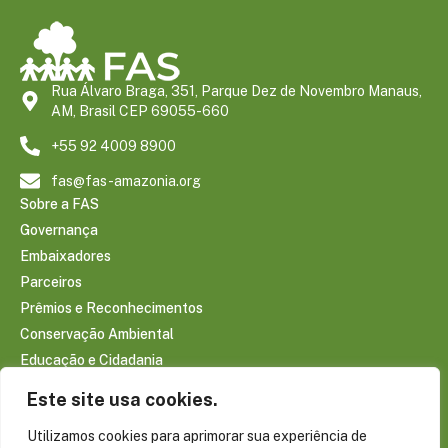
Rua Álvaro Braga, 351, Parque Dez de Novembro Manaus,
AM, Brasil CEP 69055-660
+55 92 4009 8900
fas@fas-amazonia.org
Sobre a FAS
Governança
Embaixadores
Parceiros
Prêmios e Reconhecimentos
Conservação Ambiental
Educação e Cidadania
Infraestrutura Comunitária
Este site usa cookies.
Saúde e Bem-estar
Utilizamos cookies para aprimorar sua experiência de
Sociobioeconomia Amazônica