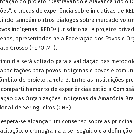
entação do projeto “Destravando e Alavancando o 
ões”, e trocas de experiência sobre iniciativas de R
cluindo também outros diálogos sobre mercado volun
os indígenas, REDD+ jurisdicional e projetos priv
genas, apresentados pela Federação dos Povos e Or
ato Grosso (FEPOIMT).
timo dia será voltado para a validação das metodol
 capacitações para povos indígenas e povos e comu
âmbito do projeto Janela B. Entre as instituições pre
 compartilhamento de experiências estão a Comissã
ação das Organizações Indígenas da Amazônia Brasi
onal de Seringueiros (CNS).
, espera-se alcançar um consenso sobre as principai
citação, o cronograma a ser seguido e a definição 