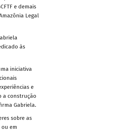
GCFTF e demais
 Amazônia Legal
abriela
edicado às
ma iniciativa
cionais
experiências e
do a construção
firma Gabriela.
eres sobre as
s ou em