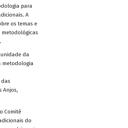
dologia para
icionais. A
obre os temas e
s metodológicas
.
rtunidade da
a metodologia
 das
s Anjos,
do
Comitê
adicionais do