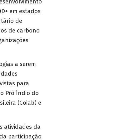
Desenvolvimento
EDD+ em estados
tário de
ados de carbono
ganizações
ogias a serem
nidades
vistas para
o Pró Índio do
leira (Coiab) e
s atividades da
da participação