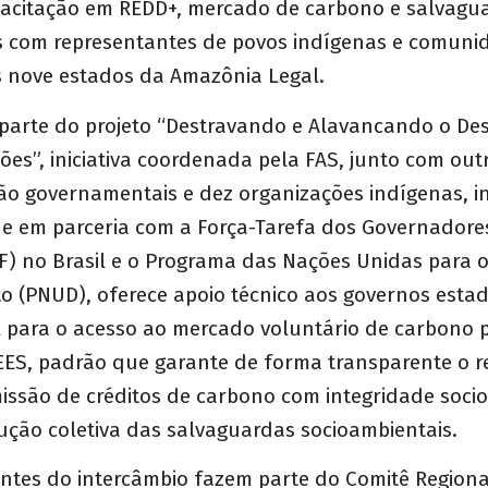
acitação em REDD+, mercado de carbono e salvagu
s com representantes de povos indígenas e comuni
os nove estados da Amazônia Legal.
z parte do projeto “Destravando e Alavancando o D
ões”, iniciativa coordenada pela FAS, junto com outr
ão governamentais e dez organizações indígenas, in
que em parceria com a Força-Tarefa dos Governadore
F) no Brasil e o Programa das Nações Unidas para 
o (PNUD), oferece apoio técnico aos governos esta
 para o acesso ao mercado voluntário de carbono 
ES, padrão que garante de forma transparente o re
missão de créditos de carbono com integridade soci
ução coletiva das salvaguardas socioambientais.
antes do intercâmbio fazem parte do Comitê Regiona