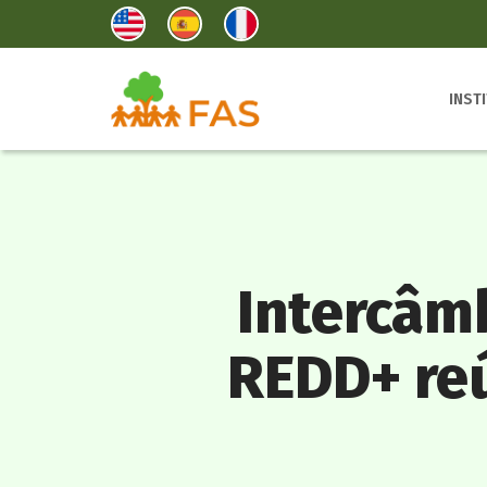
INST
Intercâm
REDD+ reú