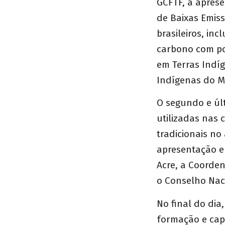
GCFTF
, a apres
de Baixas Emiss
brasileiros, in
carbono com pov
em Terras Indí
Indígenas do M
O segundo e úl
utilizadas nas
tradicionais no 
apresentação e
Acre, a Coorden
o Conselho Naci
No final do dia
formação e capa