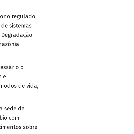
bono regulado,
 de sistemas
 Degradação
mazônia
essário o
s e
 modos de vida,
na sede da
mbio com
cimentos sobre