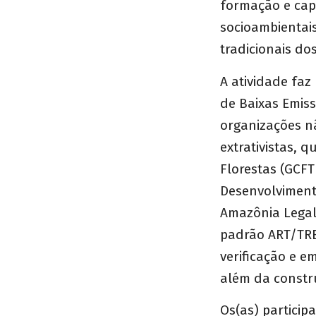
formação e cap
socioambientai
tradicionais d
A atividade fa
de Baixas Emiss
organizações n
extrativistas, 
Florestas (GCFT
Desenvolviment
Amazônia Legal
padrão ART/TRE
verificação e e
além da constr
Os(as) particip