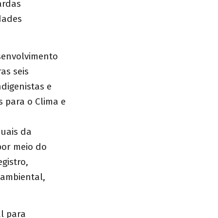
ardas
dades
esenvolvimento
as seis
digenistas e
s para o Clima e
o
duais da
por meio do
gistro,
oambiental,
l para