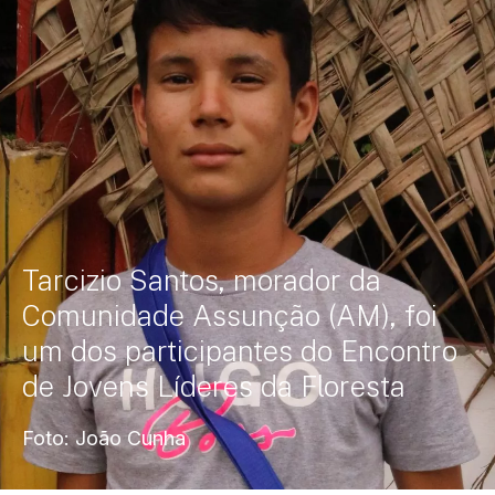
Tarcizio Santos, morador da
Comunidade Assunção (AM), foi
um dos participantes do Encontro
de Jovens Líderes da Floresta
Foto: João Cunha