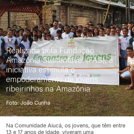
Realizada pela Fundação
Amazônia Sustentável (FAS), a
iniciativa estimula o
empoderamento de jovens
ribeirinhos na Amazônia
Foto: João Cunha
Na Comunidade Aiucá, os jovens, que têm entre
13 e 17 anos de idade, viveram uma