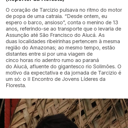
O coração de
Tarc
iz
io
pulsava no ritmo do motor
de popa de uma catraia. “Desde ontem, eu
espero o barco, ansioso”, conta o menino de 13
anos, referindo
-se
ao transporte que o levaria de
Assunção até
São Francisco do
Aiucá
.
As
d
uas
localidades
ribeirinhas
pertencem à
mesma
região d
o Amazonas
;
ao mesmo tempo, estão
distantes entre si por uma viagem
de
cinco
horas
rio adentro rumo ao paraná
do
Aiucá
, afluente do gigantesco rio Solimões. O
motivo da expectativa
e da jornada
de
Tarc
izi
o
é
um só: o II Encontro d
e
Jovens Líderes da
Floresta.