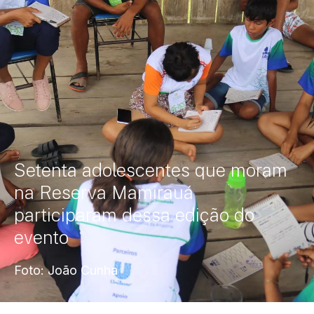
Setenta adolescentes que moram
na Reserva Mamirauá
participaram dessa edição do
evento
Foto: João Cunha