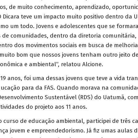
ios, de muito conhecimento, aprendizado, oportuni
O Dicara teve um impacto muito positivo dentro da 
mo um todo. Jovens e adolescentes que se formara
s de comunidades, dentro da diretoria comunitária,
dentro dos movimentos sociais em busca de melhori
muito bom que nossos jovens tenham outro jeito d
econômica e ambiental”, relatou Alcione.
19 anos, foi uma dessas jovens que teve a vida tr
ducação para da FAS. Quando morava na comunida
Desenvolvimento Sustentável (RDS) do Uatumã, co
atividades do projeto aos 11 anos.
do curso de educação ambiental, participei de três c
nça jovem e empreendedorismo. Já fiz umas aulas d