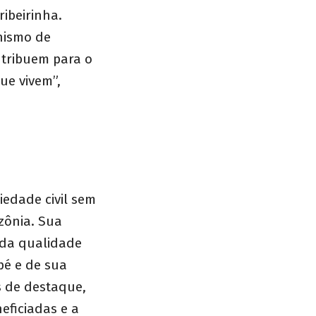
ibeirinha.
nismo de
tribuem para o
ue vivem”,
edade civil sem
zônia. Sua
 da qualidade
pé e de sua
s de destaque,
eficiadas e a