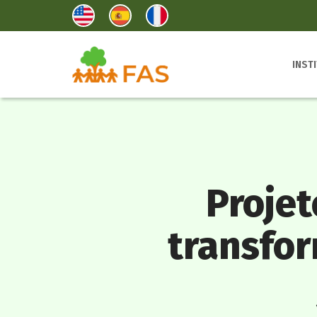
INST
Proje
transfor