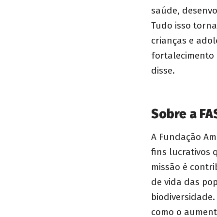
saúde, desenvol
Tudo isso torn
crianças e ado
fortalecimento
disse.
Sobre a FA
A Fundação Ama
fins lucrativo
missão é contr
de vida das pop
biodiversidade.
como o aumento