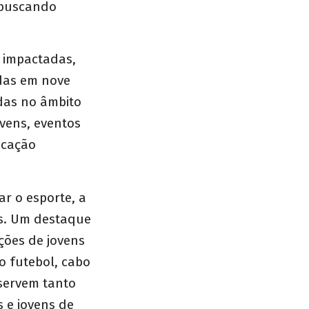
, buscando
s impactadas,
adas em nove
das no âmbito
ovens, eventos
icação
ar o esporte, a
as. Um destaque
ções de jovens
o futebol, cabo
 servem tanto
s e jovens de