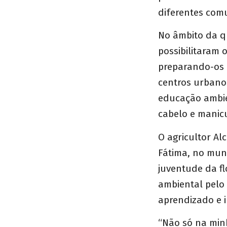
diferentes com
No âmbito da qu
possibilitaram 
preparando-os 
centros urbanos
educação ambie
cabelo e manic
O agricultor A
Fátima, no muni
juventude da fl
ambiental pelo 
aprendizado e i
“Não só na min