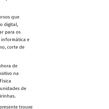
ursos que
 digital,
ar para os
 informática e
mo, corte de
nhora de
sitivo na
física
rtunidades de
irinhas.
presente trouxe