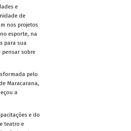
dades e
Unidade de
m nos projetos
 no esporte, na
as para sua
e pensar sobre
ansformada pelo
de Maracarana,
meçou a
apacitações e do
e teatro e