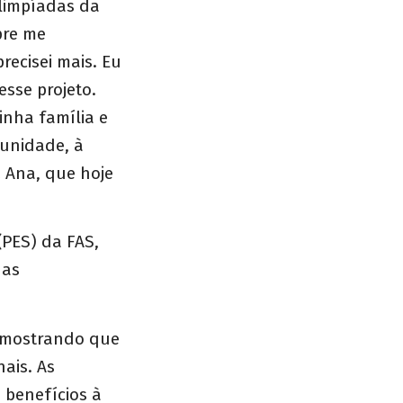
limpíadas da
pre me
recisei mais. Eu
esse projeto.
inha família e
unidade, à
z Ana, que hoje
(PES) da FAS,
uas
s mostrando que
ais. As
, benefícios à