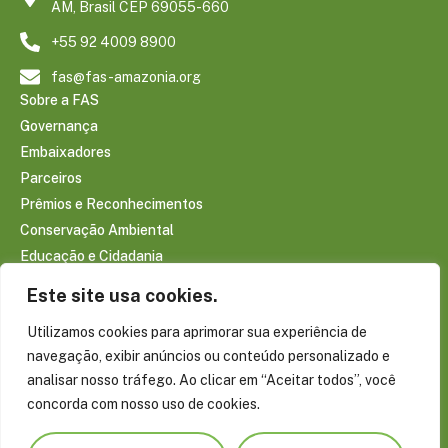
AM, Brasil CEP 69055-660
+55 92 4009 8900
fas@fas-amazonia.org
Sobre a FAS
Governança
Embaixadores
Parceiros
Prêmios e Reconhecimentos
Conservação Ambiental
Educação e Cidadania
Infraestrutura Comunitária
Este site usa cookies.
Saúde e Bem-estar
Utilizamos cookies para aprimorar sua experiência de
Sociobioeconomia Amazônica
navegação, exibir anúncios ou conteúdo personalizado e
CONTEÚDOS
analisar nosso tráfego. Ao clicar em “Aceitar todos”, você
Notícias
concorda com nosso uso de cookies.
Reportagens
Publicações