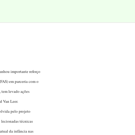
anhou importante reforço
(FAS) em parceria com o
, tem levado ações
rd Van Leer.
lvida pelo projeto
 lecionadas técnicas
atual da infância nas