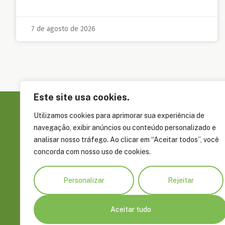
7 de agosto de 2026
Este site usa cookies.
Utilizamos cookies para aprimorar sua experiência de
Sobre a FAS
navegação, exibir anúncios ou conteúdo personalizado e
Governança
analisar nosso tráfego. Ao clicar em “Aceitar todos”, você
Rua Álvaro Braga, 351, Parque Dez de
concorda com nosso uso de cookies.
Embaixadore
Novembro Manaus, AM, Brasil CEP
Parceiros
69055-660
Personalizar
Rejeitar
Prêmios e R
+55 92 4009 8900
fas@fas-amazonia.org
Aceitar tudo