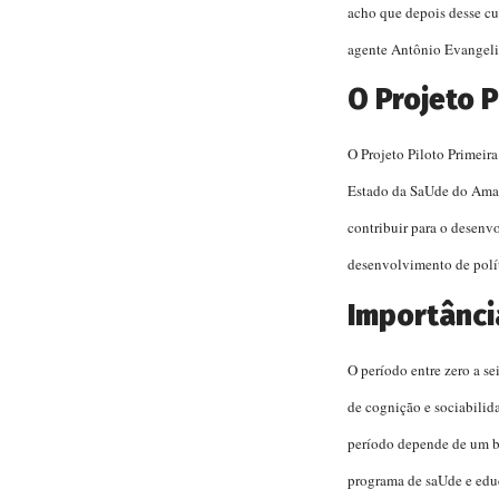
acho que depois desse c
agente Antônio Evangeli
O Projeto P
O Projeto Piloto Primeir
Estado da SaUde do Amaz
contribuir para o desenv
desenvolvimento de polít
Importância
O período entre zero a s
de cognição e sociabilid
período depende de um b
programa de saUde e edu