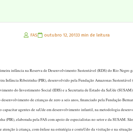
FAS
outubro 12, 2013
3 min de leitura
imeira infância na Reserva de Desenvolvimento Sustentável (RDS) do Rio Negro g
ira Infância Ribeirinha (PIR), desenvolvido pela Fundação Amazonas Sustentável 
lvimento do Investimento Social (IDIS) e a Secretaria de Estado da SaUde (SUSAM)
o desenvolvimento de crianças de zero a seis anos, financiado pela Fundação Berna
 capacitar agentes de saUde em desenvolvimento infantil, na metodologia desenvo
inha (PIR), elaborada pela FAS com apoio de especialistas no setor e da SUSAM. São
 atenção à criança, com ênfase na estratégia e conteUdo da visitação e na situação 