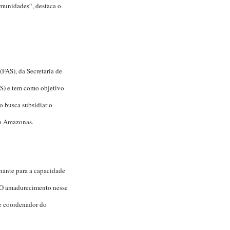
comunidade
s
“, destaca o
FAS), da Secretaria de
S) e tem como objetivo
o busca subsidiar o
do Amazonas.
nante para a capacidade
 “O amadurecimento nesse
 e coordenador do