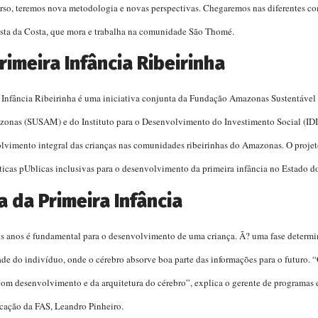
urso, teremos nova metodologia e novas perspectivas. Chegaremos nas diferentes 
sta da Costa, que mora e trabalha na comunidade São Thomé.
rimeira Infância Ribeirinha
a Infância Ribeirinha é uma iniciativa conjunta da Fundação Amazonas Sustentável (
onas (SUSAM) e do Instituto para o Desenvolvimento do Investimento Social (IDI
olvimento integral das crianças nas comunidades ribeirinhas do Amazonas. O projet
icas pUblicas inclusivas para o desenvolvimento da primeira infância no Estado 
 da Primeira Infância
eis anos é fundamental para o desenvolvimento de uma criança. Ã? uma fase determi
ade do indivíduo, onde o cérebro absorve boa parte das informações para o futuro.
om desenvolvimento e da arquitetura do cérebro”, explica o gerente de programas
cação da FAS, Leandro Pinheiro.