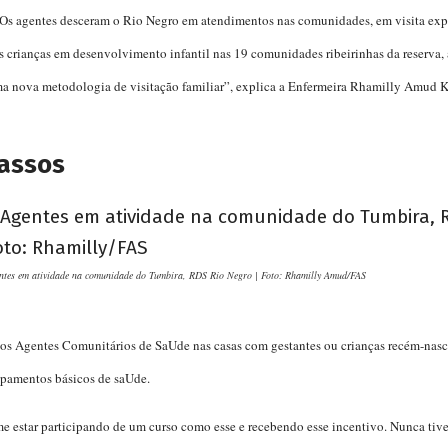
 Os agentes desceram o Rio Negro em atendimentos nas comunidades, em visita exp
s crianças em desenvolvimento infantil nas 19 comunidades ribeirinhas da reserva, 
ma nova metodologia de visitação familiar”, explica a Enfermeira Rhamilly Amud 
assos
ntes em atividade na comunidade do Tumbira, RDS Rio Negro | Foto: Rhamilly Amud/FA
S
los Agentes Comunitários de SaUde nas casas com gestantes ou crianças recém-nasci
ipamentos básicos de saUde.
e estar participando de um curso como esse e recebendo esse incentivo. Nunca tiv