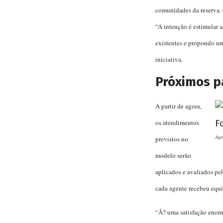
comunidades da reserva.
“A intenção é estimular a
existentes e propondo u
iniciativa.
Próximos p
A partir de agora,
os atendimentos
Age
previstos no
modelo serão
aplicados e avaliados pe
cada agente recebeu equ
“Ã? uma satisfação enorm