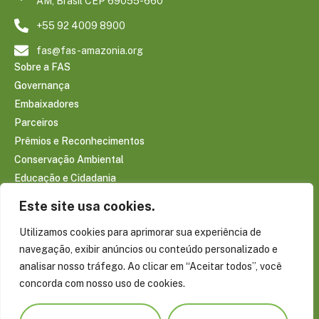
AM, Brasil CEP 69055-660
+55 92 4009 8900
fas@fas-amazonia.org
Sobre a FAS
Governança
Embaixadores
Parceiros
Prêmios e Reconhecimentos
Conservação Ambiental
Educação e Cidadania
Infraestrutura Comunitária
Este site usa cookies.
Saúde e Bem-estar
Utilizamos cookies para aprimorar sua experiência de
Sociobioeconomia Amazônica
navegação, exibir anúncios ou conteúdo personalizado e
CONTEÚDOS
analisar nosso tráfego. Ao clicar em “Aceitar todos”, você
Notícias
concorda com nosso uso de cookies.
Reportagens
Publicações