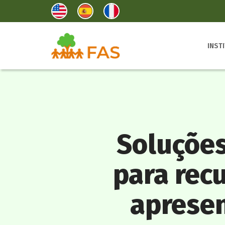
INST
Soluções
para rec
aprese