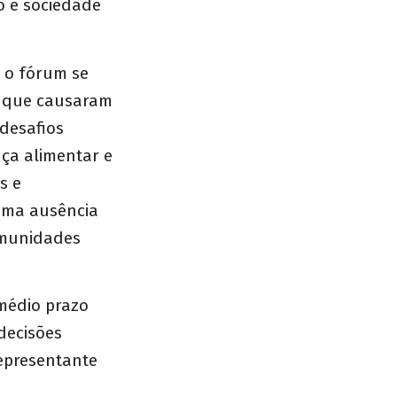
do e sociedade
e o fórum se
19 que causaram
 desafios
ça alimentar e
s e
uma ausência
comunidades
médio prazo
decisões
epresentante