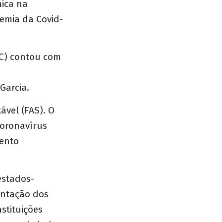
nica na
emia da Covid-
OC) contou com
Garcia.
vel (FAS). O
coronavírus
mento
estados-
entação dos
stituições