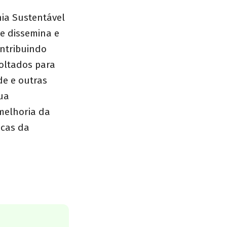
a Sustentável
ue dissemina e
ntribuindo
voltados para
de e outras
sua
melhoria da
icas da