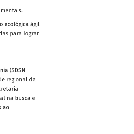
namentais.
 ecológica ágil
adas para lograr
ônia (SDSN
de regional da
retaria
cal na busca e
s ao