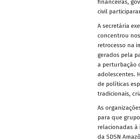
financeiras, go
civil participa
A secretária ex
concentrou nos 
retrocesso na i
gerados pela p
a perturbação 
adolescentes. 
de políticas es
tradicionais, c
As organizaçõe
para que grupo
relacionadas à
da SDSN Amazô