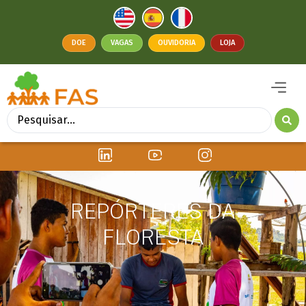
DOE
VAGAS
OUVIDORIA
LOJA
REPÓRTERES DA
FLORESTA