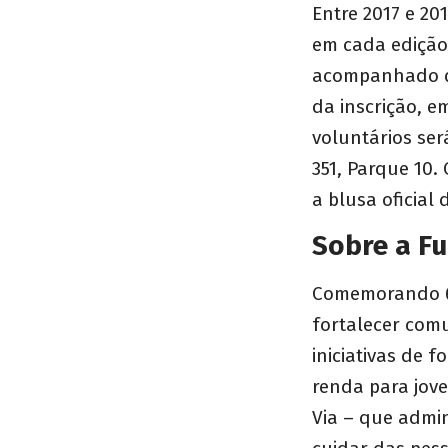
Entre 2017 e 20
em cada edição.
acompanhado de
da inscrição, e
voluntários ser
351, Parque 10.
a blusa oficial 
Sobre a F
Comemorando 60
fortalecer com
iniciativas de 
renda para jov
Via – que admin