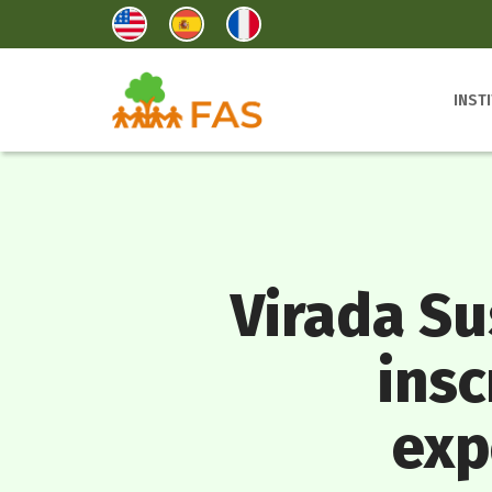
INST
Virada Su
insc
exp