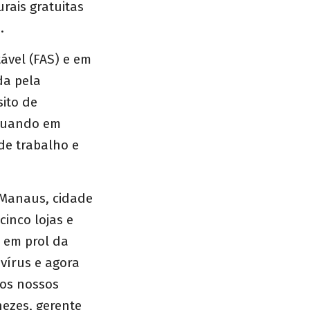
urais gratuitas
e.
ável (FAS) e em
da pela
ito de
atuando em
 de trabalho e
 Manaus, cidade
inco lojas e
s em prol da
írus e agora
 os nossos
nezes, gerente