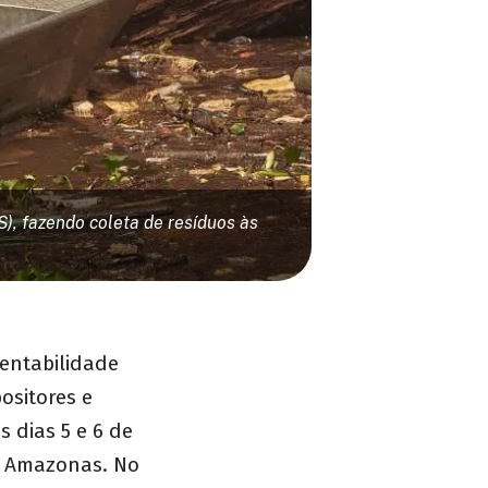
), fazendo coleta de resíduos às
tentabilidade
ositores e
 dias 5 e 6 de
do Amazonas. No