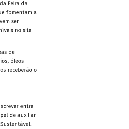
da Feira da
que fomentam a
evem ser
íveis no site
eas de
ios, óleos
dos receberão o
screver entre
pel de auxiliar
 Sustentável.