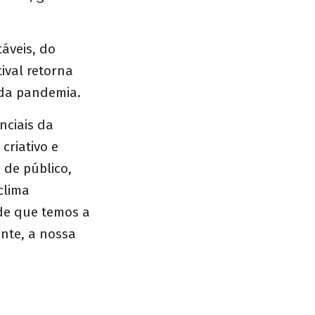
áveis, do
ival retorna
 da pandemia.
nciais da
criativo e
 de público,
clima
 de que temos a
nte, a nossa