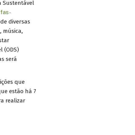
a Sustentável
/fas-
 de diversas
, música,
star
l (ODS)
as será
uições que
que estão há 7
a realizar