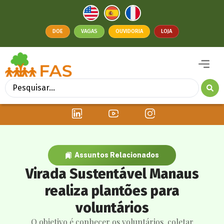
DOE
VAGAS
OUVIDORIA
LOJA
Assuntos Relacionados
Virada Sustentável Manaus
realiza plantões para
voluntários
O objetivo é conhecer os voluntários, coletar