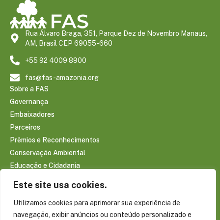
Rua Álvaro Braga, 351, Parque Dez de Novembro Manaus,
AM, Brasil CEP 69055-660
+55 92 4009 8900
fas@fas-amazonia.org
Sobre a FAS
Governança
Embaixadores
Parceiros
Prêmios e Reconhecimentos
Conservação Ambiental
Educação e Cidadania
Infraestrutura Comunitária
Este site usa cookies.
Saúde e Bem-estar
Utilizamos cookies para aprimorar sua experiência de
Sociobioeconomia Amazônica
navegação, exibir anúncios ou conteúdo personalizado e
CONTEÚDOS