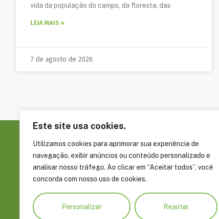
vida da população do campo, da floresta, das
LEIA MAIS »
7 de agosto de 2026
Este site usa cookies.
Utilizamos cookies para aprimorar sua experiência de
Sobre a FAS
navegação, exibir anúncios ou conteúdo personalizado e
Governança
analisar nosso tráfego. Ao clicar em “Aceitar todos”, você
Rua Álvaro Braga, 351, Parque Dez de
concorda com nosso uso de cookies.
Embaixadore
Novembro Manaus, AM, Brasil CEP
Parceiros
69055-660
Personalizar
Rejeitar
Prêmios e R
+55 92 4009 8900