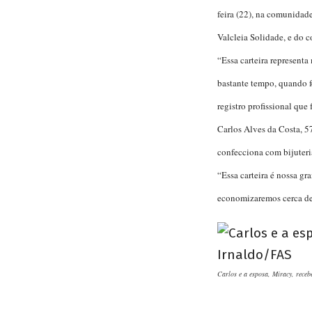
feira (22), na comunidad
Valcleia Solidade, e do c
“Essa carteira represent
bastante tempo, quando f
registro profissional que 
Carlos Alves da Costa, 57
confecciona com bijuteria
“Essa carteira é nossa g
economizaremos cerca de
Carlos e a esposa, Miracy, receb