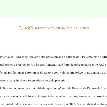
FAS
setembro 26, 2014
2 min de leitura
entável (FAS) concluirá até o fim desta semana a entrega de 110 Carteiras do Ar
 autônomos da região do Rio Negro. A iniciativa é fruto de uma parceria entre FAS e
ficiará profissionais autônomos da reserva com valores simbólicos para emissão de n
rsos e capacitações a serem ofertados pela parceria.
s 110 carteiras, em nove comunidades que compõem a da Reserva de Desenvolvimen
lados com o benefício artesãos que trabalham com tecidos, sementes, reaproveita
as atividades de artesanato na reserva, cadastrados em 2013. A solenidade de entre