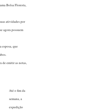
ama Bolsa Floresta,
suas atividades por
que agora possuem
da esposa, que
mbos.
 de emitir as notas,
Até o fim da
semana, a
expedição