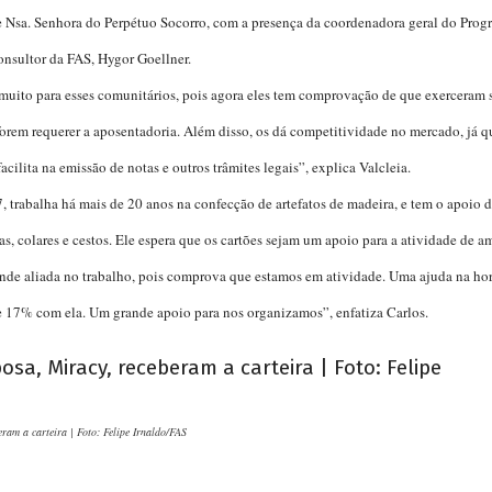
e Nsa. Senhora do Perpétuo Socorro, com a presença da coordenadora geral do Progr
onsultor da FAS, Hygor Goellner.
a muito para esses comunitários, pois agora eles tem comprovação de que exerceram 
orem requerer a aposentadoria. Além disso, os dá competitividade no mercado, já 
facilita na emissão de notas e outros trâmites legais”, explica Valcleia.
, trabalha há mais de 20 anos na confecção de artefatos de madeira, e tem o apoio 
s, colares e cestos. Ele espera que os cartões sejam um apoio para a atividade de a
rande aliada no trabalho, pois comprova que estamos em atividade. Uma ajuda na hora
 17% com ela. Um grande apoio para nos organizamos”, enfatiza Carlos.
eram a carteira | Foto: Felipe Irnaldo/FAS