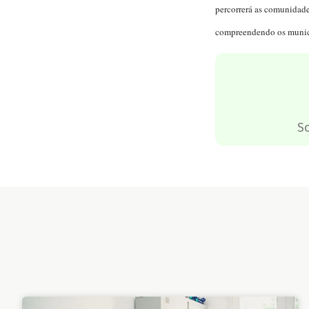
percorrerá as comunidades
compreendendo os municí
S