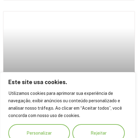
Este site usa cookies.
Utilizamos cookies para aprimorar sua experiência de
FAS e UFAM prorrogam calendário do
navegação, exibir anúncios ou conteúdo personalizado e
edital de pós-graduação para
analisar nosso tráfego. Ao clicar em “Aceitar todos”, você
concorda com nosso uso de cookies.
professores
Personalizar
Rejeitar
A Fundação Amazônia Sustentável (FAS) e a