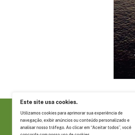
Este site usa cookies.
Utilizamos cookies para aprimorar sua experiência de
Sobre a FAS
navegação, exibir anúncios ou conteúdo personalizado e
Governança
analisar nosso tráfego. Ao clicar em “Aceitar todos”, você
concorda com nosso uso de cookies.
Rua Álvaro Braga, 351, Parque Dez de