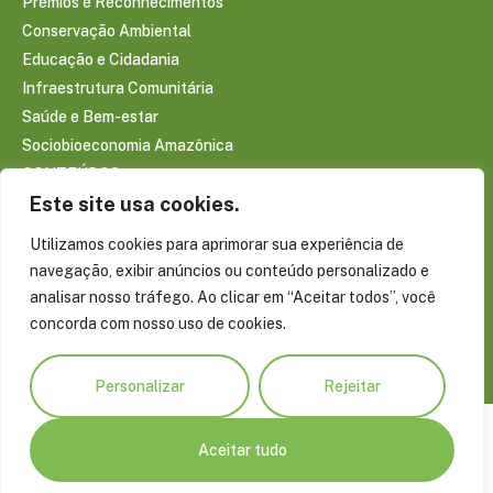
Prêmios e Reconhecimentos
Conservação Ambiental
Educação e Cidadania
Infraestrutura Comunitária
Saúde e Bem-estar
Sociobioeconomia Amazônica
CONTEÚDOS
Este site usa cookies.
Notícias
Reportagens
Utilizamos cookies para aprimorar sua experiência de
Publicações
navegação, exibir anúncios ou conteúdo personalizado e
Conecte-se com a Amazônia
analisar nosso tráfego. Ao clicar em “Aceitar todos”, você
Blog do Virgílio Viana
concorda com nosso uso de cookies.
Projetos Especiais
Personalizar
Rejeitar
Aceitar tudo